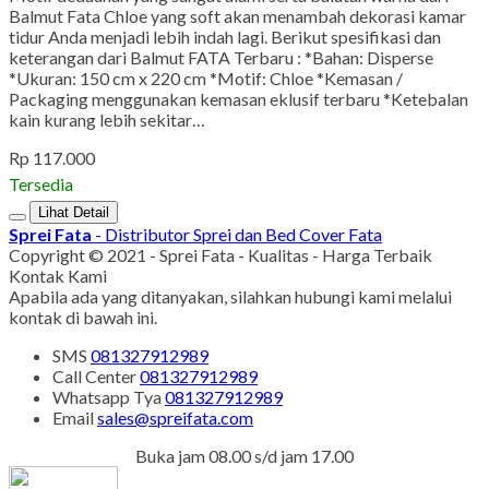
Balmut Fata Chloe yang soft akan menambah dekorasi kamar
tidur Anda menjadi lebih indah lagi. Berikut spesifikasi dan
keterangan dari Balmut FATA Terbaru : *Bahan: Disperse
*Ukuran: 150 cm x 220 cm *Motif: Chloe *Kemasan /
Packaging menggunakan kemasan eklusif terbaru *Ketebalan
kain kurang lebih sekitar…
Rp 117.000
Tersedia
Lihat Detail
Sprei Fata
- Distributor Sprei dan Bed Cover Fata
Copyright © 2021 - Sprei Fata - Kualitas - Harga Terbaik
Kontak Kami
Apabila ada yang ditanyakan, silahkan hubungi kami melalui
kontak di bawah ini.
SMS
081327912989
Call Center
081327912989
Whatsapp
Tya
081327912989
Email
sales@spreifata.com
Buka jam 08.00 s/d jam 17.00