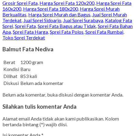
Grosir Sprei Fata
,
Harga Sprei Fata 120x200
,
Harga Sprei Fata
160x200
,
Harga Sprei Fata 180x200
,
Harga Sprei Murah
Berkualitas
,
Harga Sprei Murah dan Bagus
,
Jual Sprei Murah
Terdekat
,
Jual Sprei Sidoarjo
,
Jual Sprei Surabaya
,
Katalog Fata
Sprei
,
Sprei Fata
,
Sprei Fata Bagus atau Tidak
,
Sprei Fata Bahan
Apa
,
Sprei Fata Harga
,
Sprei Fata Polos
,
Sprei Fata Rumbai
,
Toko Sprei Terdekat
Balmut Fata Nediva
Berat
1200 gram
Kondisi
Baru
Dilihat
853 kali
Diskusi
Belum ada komentar
Belum ada komentar, buka diskusi dengan komentar Anda.
Silahkan tulis komentar Anda
Alamat email Anda tidak akan kami publikasikan. Kolom
bertanda bintang (*) wajib diisi.
Isi komentar Anda
*