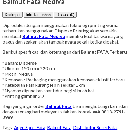
Balmut Fata Nediva
Deskripsi
Info Tambahan
Diskusi (0)
Diproduksi dengan menggunakan teknologi printing warna
terbarukan menggunakan Disperse Printing akan semakin
membuat
Balmut Fata Nediva
memiliki kualitas warna yang
bagus dan seakan akan tampak nyata sekali ketika dipakai.
Berikut spesifikasi dan keterangan dari
Balmut FATA Terbaru
:
*Bahan: Disperse
*Ukuran: 150 cm x 220 cm
*Motif: Nediva
*Kemasan / Packaging menggunakan kemasan eklusif terbaru
*Ketebalan kain kurang lebih sekitar 1 cm
*Nyaman digunakan saat tidur bagi si buah hati
*Printing gambar 3D
Bagi yang ingin order
Balmut Fata
bisa menghubungi kami dan
dengan senang hati melayani, silahkan kontak
WA 0813-2791-
2989
Tags:
Agen Sprei Fata
,
Balmut Fata
,
Distributor Sprei Fata
,