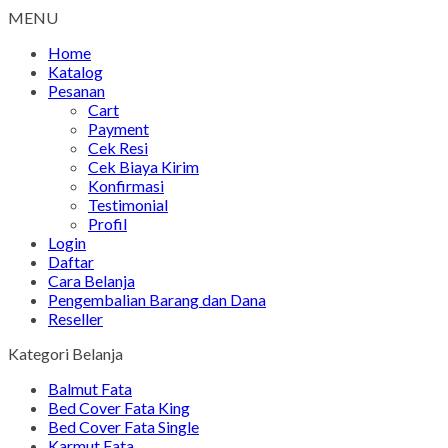
MENU
Home
Katalog
Pesanan
Cart
Payment
Cek Resi
Cek Biaya Kirim
Konfirmasi
Testimonial
Profil
Login
Daftar
Cara Belanja
Pengembalian Barang dan Dana
Reseller
Kategori Belanja
Balmut Fata
Bed Cover Fata King
Bed Cover Fata Single
Karmut Fata