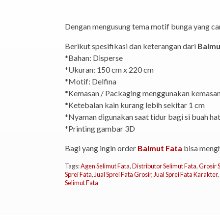
Dengan mengusung tema motif bunga yang ca
Berikut spesifikasi dan keterangan dari
Balmu
*Bahan: Disperse
*Ukuran: 150 cm x 220 cm
*Motif: Delfina
*Kemasan / Packaging menggunakan kemasan 
*Ketebalan kain kurang lebih sekitar 1 cm
*Nyaman digunakan saat tidur bagi si buah hat
*Printing gambar 3D
Bagi yang ingin order
Balmut Fata
bisa mengh
Tags:
Agen Selimut Fata
,
Distributor Selimut Fata
,
Grosir 
Sprei Fata
,
Jual Sprei Fata Grosir
,
Jual Sprei Fata Karakter
,
Selimut Fata