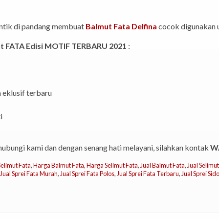
ntik di pandang membuat
Balmut Fata Delfina
cocok digunakan u
t FATA Edisi MOTIF TERBARU 2021
:
eklusif terbaru
i
ubungi kami dan dengan senang hati melayani, silahkan kontak
WA
Selimut Fata
,
Harga Balmut Fata
,
Harga Selimut Fata
,
Jual Balmut Fata
,
Jual Selimut
Jual Sprei Fata Murah
,
Jual Sprei Fata Polos
,
Jual Sprei Fata Terbaru
,
Jual Sprei Sid