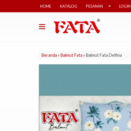
HOME
KATALOG
PESANAN
LOGIN
Beranda
»
Balmut Fata
»
Balmut Fata Delfina