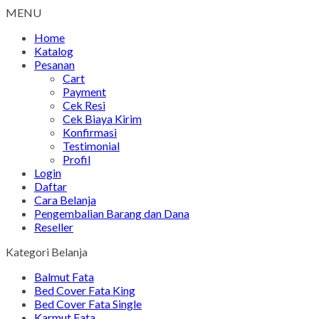
MENU
Home
Katalog
Pesanan
Cart
Payment
Cek Resi
Cek Biaya Kirim
Konfirmasi
Testimonial
Profil
Login
Daftar
Cara Belanja
Pengembalian Barang dan Dana
Reseller
Kategori Belanja
Balmut Fata
Bed Cover Fata King
Bed Cover Fata Single
Karmut Fata