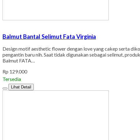
Balmut Bantal Selimut Fata Virginia
Design motif aesthetic flower dengan love yang cakep serta dik
pengantin baru nih. Saat tidak digunakan sebagai selimut, produ
Balmut FATA…
Rp 129.000
Tersedia
Lihat Detail