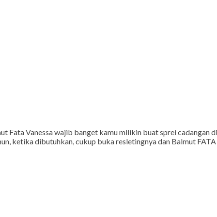
imut Fata Vanessa wajib banget kamu milikin buat sprei cadangan d
mun, ketika dibutuhkan, cukup buka resletingnya dan Balmut FAT