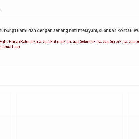
i
ubungi kami dan dengan senang hati melayani, silahkan kontak
WA
 Fata
,
Harga Balmut Fata
,
Jual Balmut Fata
,
Jual Selimut Fata
,
Jual Sprei Fata
,
Jual S
Balmut Fata