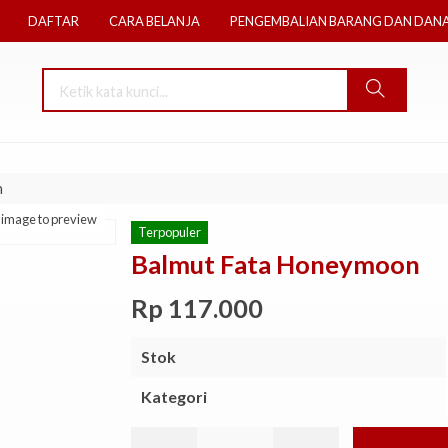
DAFTAR
CARA BELANJA
PENGEMBALIAN BARANG DAN DAN
n
k image to preview
Terpopuler
Balmut Fata Honeymoon
Rp 117.000
Stok
Kategori