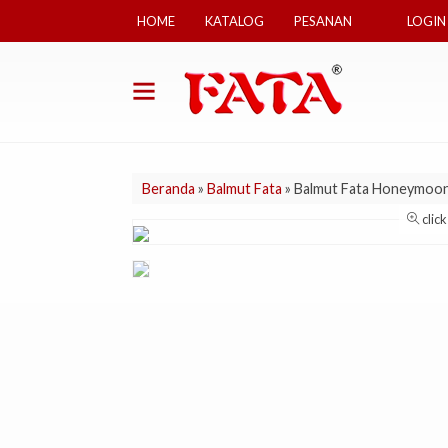
HOME
KATALOG
PESANAN
LOGIN
Beranda
»
Balmut Fata
»
Balmut Fata Honeymoo
clic