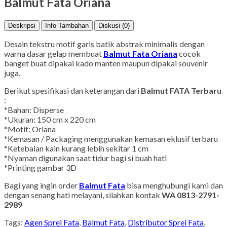
Balmut Fata Oriana
Deskripsi
Info Tambahan
Diskusi (0)
Desain tekstru motif garis batik abstrak minimalis dengan
warna dasar gelap membuat
Balmut Fata Oriana
cocok
banget buat dipakai kado manten maupun dipakai souvenir
juga.
Berikut spesifikasi dan keterangan dari
Balmut FATA Terbaru
:
*Bahan: Disperse
*Ukuran: 150 cm x 220 cm
*Motif: Oriana
*Kemasan / Packaging menggunakan kemasan eklusif terbaru
*Ketebalan kain kurang lebih sekitar 1 cm
*Nyaman digunakan saat tidur bagi si buah hati
*Printing gambar 3D
Bagi yang ingin order
Balmut Fata
bisa menghubungi kami dan
dengan senang hati melayani, silahkan kontak
WA 0813-2791-
2989
Tags:
Agen Sprei Fata
,
Balmut Fata
,
Distributor Sprei Fata
,