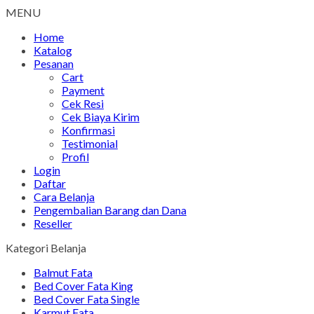
MENU
Home
Katalog
Pesanan
Cart
Payment
Cek Resi
Cek Biaya Kirim
Konfirmasi
Testimonial
Profil
Login
Daftar
Cara Belanja
Pengembalian Barang dan Dana
Reseller
Kategori Belanja
Balmut Fata
Bed Cover Fata King
Bed Cover Fata Single
Karmut Fata