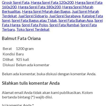
Grosir Sprei Fata
,
Harga Sprei Fata 120x200
,
Harga Sprei Fata
160x200
,
Harga Sprei Fata 180x200
,
Harga Sprei Murah
Berkualitas
,
Harga Sprei Murah dan Bagus
,
Jual Sprei Murah
Terdekat
,
Jual Sprei Sidoarjo
,
Jual Sprei Surabaya
,
Katalog Fata
Sprei
,
Sprei Fata Bagus atau Tidak
,
Sprei Fata Bahan Apa
,
Sprei
Fata Harga
,
Sprei Fata Polos
,
Sprei Fata Rumbai
,
Sprei Fata
Terbaru
,
Toko Sprei Terdekat
Balmut Fata Oriana
Berat
1200 gram
Kondisi
Baru
Dilihat
925 kali
Diskusi
Belum ada komentar
Belum ada komentar, buka diskusi dengan komentar Anda.
Silahkan tulis komentar Anda
Alamat email Anda tidak akan kami publikasikan. Kolom
bertanda bintang (*) wajib diisi.
Isi komentar Anda
*