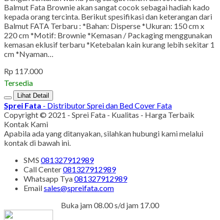
Balmut Fata Brownie akan sangat cocok sebagai hadiah kado
kepada orang tercinta. Berikut spesifikasi dan keterangan dari
Balmut FATA Terbaru : *Bahan: Disperse *Ukuran: 150 cm x
220 cm *Motif: Brownie *Kemasan / Packaging menggunakan
kemasan eklusif terbaru *Ketebalan kain kurang lebih sekitar 1
cm *Nyaman…
Rp 117.000
Tersedia
Lihat Detail
Sprei Fata
- Distributor Sprei dan Bed Cover Fata
Copyright © 2021 - Sprei Fata - Kualitas - Harga Terbaik
Kontak Kami
Apabila ada yang ditanyakan, silahkan hubungi kami melalui
kontak di bawah ini.
SMS
081327912989
Call Center
081327912989
Whatsapp
Tya
081327912989
Email
sales@spreifata.com
Buka jam 08.00 s/d jam 17.00