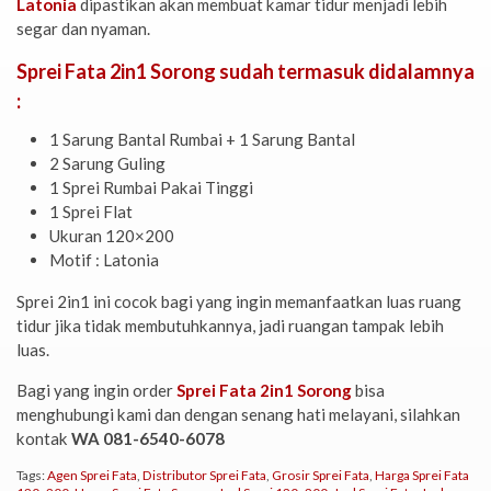
Latonia
dipastikan akan membuat kamar tidur menjadi lebih
segar dan nyaman.
Sprei Fata 2in1 Sorong sudah termasuk didalamnya
:
1 Sarung Bantal Rumbai + 1 Sarung Bantal
2 Sarung Guling
1 Sprei Rumbai Pakai Tinggi
1 Sprei Flat
Ukuran 120×200
Motif : Latonia
Sprei 2in1 ini cocok bagi yang ingin memanfaatkan luas ruang
tidur jika tidak membutuhkannya, jadi ruangan tampak lebih
luas.
Bagi yang ingin order
Sprei Fata 2in1 Sorong
bisa
menghubungi kami dan dengan senang hati melayani, silahkan
kontak
WA 081-6540-6078
Tags:
Agen Sprei Fata
,
Distributor Sprei Fata
,
Grosir Sprei Fata
,
Harga Sprei Fata