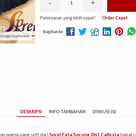
-
+
Pemesanan yang lebih cepat!
Order Cepat
Bagikan ke
k image to preview
DESKRIPSI
INFO TAMBAHAN
DISKUSI (0)
dan warna yang soft dari
Sprei Fata Sorong 2in1 Callysta
bakal c