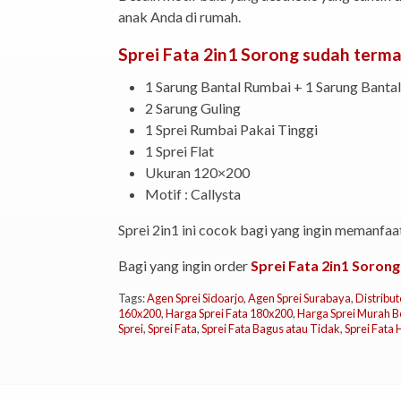
anak Anda di rumah.
Sprei Fata 2in1 Sorong sudah terma
1 Sarung Bantal Rumbai + 1 Sarung Bantal
2 Sarung Guling
1 Sprei Rumbai Pakai Tinggi
1 Sprei Flat
Ukuran 120×200
Motif : Callysta
Sprei 2in1 ini cocok bagi yang ingin memanfaa
Bagi yang ingin order
Sprei Fata 2in1 Sorong
Tags:
Agen Sprei Sidoarjo
,
Agen Sprei Surabaya
,
Distribut
160x200
,
Harga Sprei Fata 180x200
,
Harga Sprei Murah B
Sprei
,
Sprei Fata
,
Sprei Fata Bagus atau Tidak
,
Sprei Fata