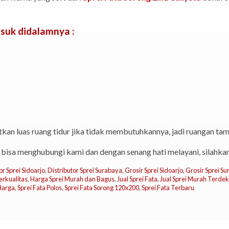
suk didalamnya :
tkan luas ruang tidur jika tidak membutuhkannya, jadi ruangan tam
bisa menghubungi kami dan dengan senang hati melayani, silahk
or Sprei Sidoarjo
,
Distributor Sprei Surabaya
,
Grosir Sprei Sidoarjo
,
Grosir Sprei S
erkualitas
,
Harga Sprei Murah dan Bagus
,
Jual Sprei Fata
,
Jual Sprei Murah Terdek
 Harga
,
Sprei Fata Polos
,
Sprei Fata Sorong 120x200
,
Sprei Fata Terbaru