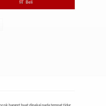
Beli
ocok banget buat dipakai pada tempat tidur