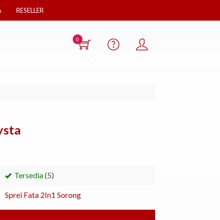
A
RESELLER
0
ysta
Tersedia
(5)
Sprei Fata 2In1 Sorong