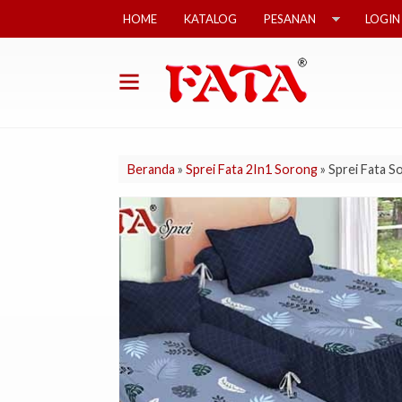
HOME
KATALOG
PESANAN
LOGIN
Beranda
»
Sprei Fata 2In1 Sorong
»
Sprei Fata S