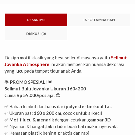
DESKRIPSI
INFO TAMBAHAN
DISKUSI (0)
Design motif klasik yang best seller di masanya yaitu
Selimut
Jovanka Atmosphere
ini akan memberikan nuansa dekorasi
yang lucu pada tempat tidur anak Anda.
🌟
PROMO SPESIAL!
🌟
Selimut Bulu Jovanka Ukuran 160×200
Cuma
Rp 59.000/pcs
aja! 😍
✅ Bahan lembut dan halus dari
polyester berkualitas
✅ Ukuran pas:
160 x 200 cm
, cocok untuk si kecil
✅
Motif lucu & menarik
dengan cetakan
gambar 3D
✅ Nyaman & hangat, bikin tidur buah hati makin nyenyak!
✅ Kemasan plastik bening, praktis dan rapi