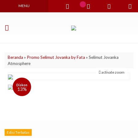
MENU
Beranda
»
Promo Selimut Jovanka by Fata
»
Selimut Jovanka
Atmosphere
activate zoom
Diskon
13%
Edisi Terbatas