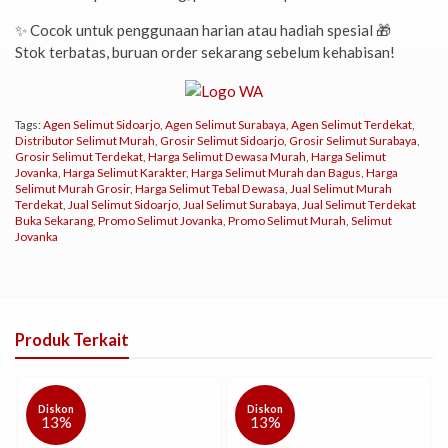
✨ Cocok untuk penggunaan harian atau hadiah spesial 🎁
Stok terbatas, buruan order sekarang sebelum kehabisan!
Tags:
Agen Selimut Sidoarjo
,
Agen Selimut Surabaya
,
Agen Selimut Terdekat
,
Distributor Selimut Murah
,
Grosir Selimut Sidoarjo
,
Grosir Selimut Surabaya
,
Grosir Selimut Terdekat
,
Harga Selimut Dewasa Murah
,
Harga Selimut
Jovanka
,
Harga Selimut Karakter
,
Harga Selimut Murah dan Bagus
,
Harga
Selimut Murah Grosir
,
Harga Selimut Tebal Dewasa
,
Jual Selimut Murah
Terdekat
,
Jual Selimut Sidoarjo
,
Jual Selimut Surabaya
,
Jual Selimut Terdekat
Buka Sekarang
,
Promo Selimut Jovanka
,
Promo Selimut Murah
,
Selimut
Jovanka
Produk Terkait
Diskon
Diskon
13%
13%