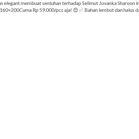
dan elegant membuat sentuhan terhadap Selimut Jovanka Sharoon i
160×200Cuma Rp 59.000/pcs aja! 😍 ✅ Bahan lembut dan halus da