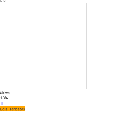
Diskon
13%
Edisi Terbatas