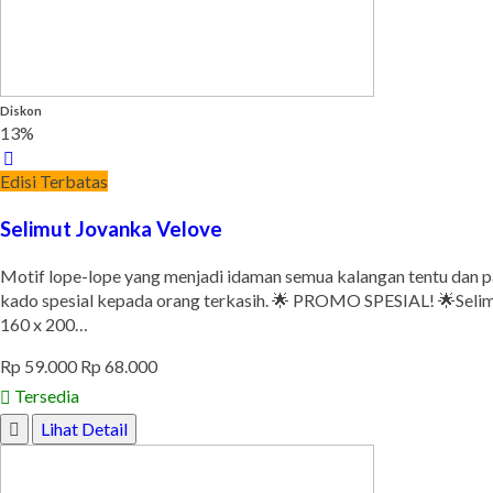
Diskon
13%
Edisi Terbatas
Selimut Jovanka Velove
Motif lope-lope yang menjadi idaman semua kalangan tentu dan 
kado spesial kepada orang terkasih. 🌟 PROMO SPESIAL! 🌟Selim
160 x 200…
Rp 59.000
Rp 68.000
Tersedia
Lihat Detail