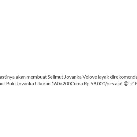
pastinya akan membuat Selimut Jovanka Velove layak direkomenda
ut Bulu Jovanka Ukuran 160×200Cuma Rp 59.000/pcs aja! 😍 ✅ Ba