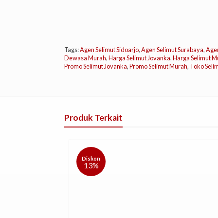
Tags:
Agen Selimut Sidoarjo
,
Agen Selimut Surabaya
,
Agen
Dewasa Murah
,
Harga Selimut Jovanka
,
Harga Selimut M
Promo Selimut Jovanka
,
Promo Selimut Murah
,
Toko Seli
Produk Terkait
Diskon
13%