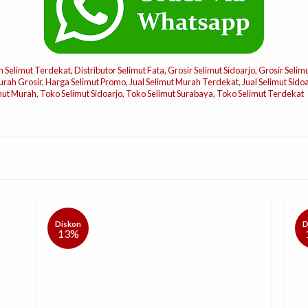
 Selimut Terdekat
,
Distributor Selimut Fata
,
Grosir Selimut Sidoarjo
,
Grosir Selim
urah Grosir
,
Harga Selimut Promo
,
Jual Selimut Murah Terdekat
,
Jual Selimut Sido
mut Murah
,
Toko Selimut Sidoarjo
,
Toko Selimut Surabaya
,
Toko Selimut Terdekat
Diskon
13%