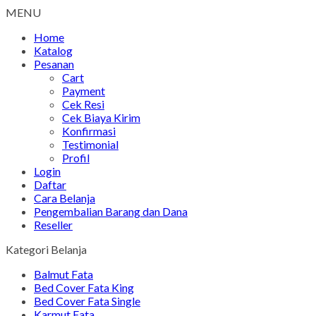
MENU
Home
Katalog
Pesanan
Cart
Payment
Cek Resi
Cek Biaya Kirim
Konfirmasi
Testimonial
Profil
Login
Daftar
Cara Belanja
Pengembalian Barang dan Dana
Reseller
Kategori Belanja
Balmut Fata
Bed Cover Fata King
Bed Cover Fata Single
Karmut Fata