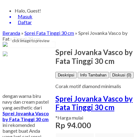
Halo, Guest!
Masuk
Daftar
Beranda
»
Sprei Fata Tinggi 30 cm
»
Sprei Jovanka Vasco by
Fata Tinggi 30 cm
click image to preview
Sprei Jovanka Vasco by
Fata Tinggi 30 cm
Deskripsi
Info Tambahan
Diskusi (0)
Corak motif diamond minimalis
dengan warna biru
Sprei Jovanka Vasco by
navy dan cream pastel
Fata Tinggi 30 cm
yang aesthetic dari
Sprei Jovanka Vasco
*Harga mulai
by Fata Tinggi 30 cm
Rp 94.000
ini rekomended
banget buat Anda
yang lagi cari sprei