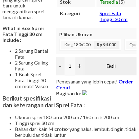
Stok
Tersedia
(5)
baru untuk
menggantikan sprei
Kategori
Sprei Fata
lama di kamar.
Tinggi 30 cm
What in Box Sprei
Fata Tinggi 30 cm
Pilihan Ukuran
Include :
King 180x200
Rp 94.000
Quee
2 Sarung Bantal
Fata
2 Sarung Guling
-
+
Beli
Fata
1 Buah Sprei
Fata Tinggi 30
Pemesanan yang lebih cepat!
Order
cm motif Vasco
Cepat
Bagikan ke
Berikut spesifikasi
dan keterangan dari Sprei Fata :
Ukuran sprei 180 cm x 200 cm / 160 cm × 200 cm
Tinggi sprei 30 cm
Bahan dari kain Microtex yang halus, lembut, dingin, tidak
berbulu dan tidak luntur