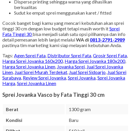
Disperse printing sehingga warna yang dihasilkan
berkualitas
Sudut ke empat sprei menggunakan karet / fitted
Cocok banget bagi kamu yang mencari kebutuhan akan sprei
tinggi 30 cm dengan low budget tetapi masih worth it
Sprei
Fata Tinggi 30
bisa menjadi salah satu opsi pilihannya dan info
detail pemesanan lebih lanjut melalui
WA di
0813-2791-2989
pastinya tim marketing kami siap melayani kebutuhan Anda.
Tags:
Agen Sprei Fata
,
Distributor Sprei Fata
,
Grosir Sprei Fata
,
Harga Sprei Jovanka 160x200
,
Harga Sprei Jovanka 180x200
,
Harga Sprei Jovanka Linen
,
Jovanka Sprei
,
Jual Sprei Jovanka
Linen
,
Jual Sprei Murah Terdekat
,
Jual Sprei Sidoarjo
,
Jual Sprei
Surabaya
,
Review Sprei Jovanka
,
Sprei Jovanka
,
Sprei Jovanka
Harga
,
Sprei Jovanka Linen
Sprei Jovanka Vasco by Fata Tinggi 30 cm
Berat
1300 gram
Kondisi
Baru
Dilihat
560 kali