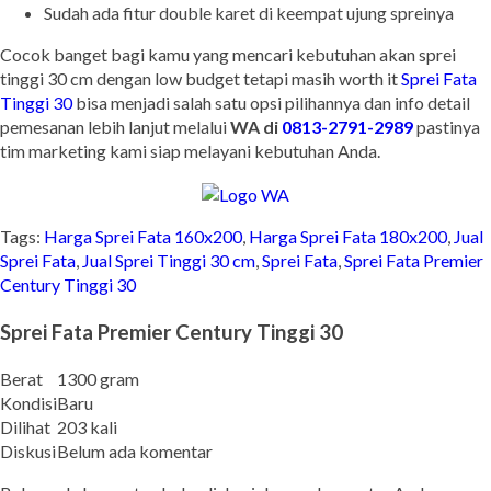
Sudah ada fitur double karet di keempat ujung spreinya
Cocok banget bagi kamu yang mencari kebutuhan akan sprei
tinggi 30 cm dengan low budget tetapi masih worth it
Sprei Fata
Tinggi 30
bisa menjadi salah satu opsi pilihannya dan info detail
pemesanan lebih lanjut melalui
WA di
0813-2791-2989
pastinya
tim marketing kami siap melayani kebutuhan Anda.
Tags:
Harga Sprei Fata 160x200
,
Harga Sprei Fata 180x200
,
Jual
Sprei Fata
,
Jual Sprei Tinggi 30 cm
,
Sprei Fata
,
Sprei Fata Premier
Century Tinggi 30
Sprei Fata Premier Century Tinggi 30
Berat
1300 gram
Kondisi
Baru
Dilihat
203 kali
Diskusi
Belum ada komentar