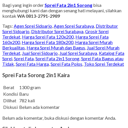
Bagi yang ingin order
Sprei Fata 2in1 Sorong
bisa
menghubungi kami dan dengan senang hati melayani, silahkan
kontak
WA 0813-2791-2989
Tags:
Agen Sprei Sidoarjo
,
Agen Sprei Surabaya
,
Distributor
Sprei Sidoarjo
,
Distributor Sprei Surabaya
,
Grosir Sprei
Terdekat
,
Harga Sprei Fata 120x200
,
Harga Sprei Fata
160x200
,
Harga Sprei Fata 180x200
,
Harga Sprei Murah
Berkualitas
,
Harga Sprei Murah dan Bagus
,
Jual Sprei Murah
Terdekat
,
Jual Sprei Sidoarjo
,
Jual Sprei Surabaya
,
Katalog Fata
Sprei
,
Sprei Fata
,
Sprei Fata 2in1 Sorong
,
Sprei Fata Bagus atau
Tidak
,
Sprei Fata Harga
,
Sprei Fata Polos
,
Toko Sprei Terdekat
Sprei Fata Sorong 2in1 Kaira
Berat
1300 gram
Kondisi
Baru
Dilihat
782 kali
Diskusi
Belum ada komentar
Belum ada komentar, buka diskusi dengan komentar Anda.