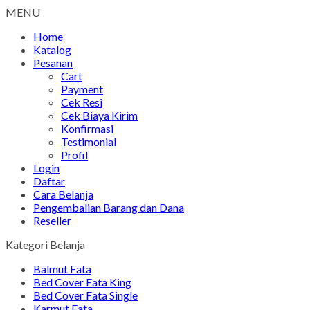
MENU
Home
Katalog
Pesanan
Cart
Payment
Cek Resi
Cek Biaya Kirim
Konfirmasi
Testimonial
Profil
Login
Daftar
Cara Belanja
Pengembalian Barang dan Dana
Reseller
Kategori Belanja
Balmut Fata
Bed Cover Fata King
Bed Cover Fata Single
Karmut Fata