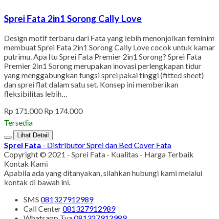
Sprei Fata 2in1 Sorong Cally Love
Design motif terbaru dari Fata yang lebih menonjolkan feminim
membuat Sprei Fata 2in1 Sorong Cally Love cocok untuk kamar
putrimu. Apa Itu Sprei Fata Premier 2in1 Sorong? Sprei Fata
Premier 2in1 Sorong merupakan inovasi perlengkapan tidur
yang menggabungkan fungsi sprei pakai tinggi (fitted sheet)
dan sprei flat dalam satu set. Konsep ini memberikan
fleksibilitas lebih…
Rp 171.000
Rp 174.000
Tersedia
Lihat Detail
Sprei Fata
- Distributor Sprei dan Bed Cover Fata
Copyright © 2021 - Sprei Fata - Kualitas - Harga Terbaik
Kontak Kami
Apabila ada yang ditanyakan, silahkan hubungi kami melalui
kontak di bawah ini.
SMS
081327912989
Call Center
081327912989
Whatsapp
Tya
081327912989