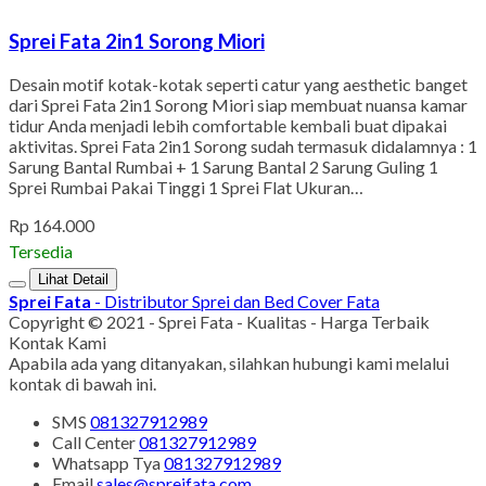
Sprei Fata 2in1 Sorong Miori
Desain motif kotak-kotak seperti catur yang aesthetic banget
dari Sprei Fata 2in1 Sorong Miori siap membuat nuansa kamar
tidur Anda menjadi lebih comfortable kembali buat dipakai
aktivitas. Sprei Fata 2in1 Sorong sudah termasuk didalamnya : 1
Sarung Bantal Rumbai + 1 Sarung Bantal 2 Sarung Guling 1
Sprei Rumbai Pakai Tinggi 1 Sprei Flat Ukuran…
Rp 164.000
Tersedia
Lihat Detail
Sprei Fata
- Distributor Sprei dan Bed Cover Fata
Copyright © 2021 - Sprei Fata - Kualitas - Harga Terbaik
Kontak Kami
Apabila ada yang ditanyakan, silahkan hubungi kami melalui
kontak di bawah ini.
SMS
081327912989
Call Center
081327912989
Whatsapp
Tya
081327912989
Email
sales@spreifata.com