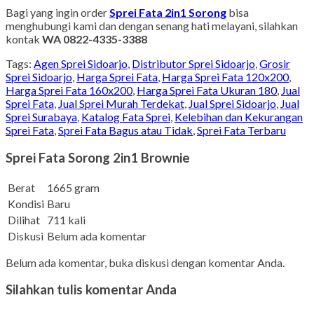
Bagi yang ingin order
Sprei Fata 2in1 Sorong
bisa
menghubungi kami dan dengan senang hati melayani, silahkan
kontak
WA 0822-4335-3388
Tags:
Agen Sprei Sidoarjo
,
Distributor Sprei Sidoarjo
,
Grosir
Sprei Sidoarjo
,
Harga Sprei Fata
,
Harga Sprei Fata 120x200
,
Harga Sprei Fata 160x200
,
Harga Sprei Fata Ukuran 180
,
Jual
Sprei Fata
,
Jual Sprei Murah Terdekat
,
Jual Sprei Sidoarjo
,
Jual
Sprei Surabaya
,
Katalog Fata Sprei
,
Kelebihan dan Kekurangan
Sprei Fata
,
Sprei Fata Bagus atau Tidak
,
Sprei Fata Terbaru
Sprei Fata Sorong 2in1 Brownie
Berat
1665 gram
Kondisi
Baru
Dilihat
711 kali
Diskusi
Belum ada komentar
Belum ada komentar, buka diskusi dengan komentar Anda.
Silahkan tulis komentar Anda