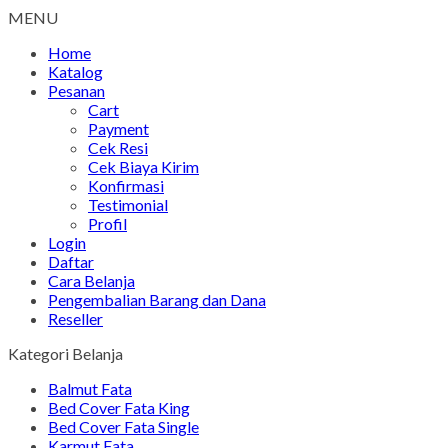
MENU
Home
Katalog
Pesanan
Cart
Payment
Cek Resi
Cek Biaya Kirim
Konfirmasi
Testimonial
Profil
Login
Daftar
Cara Belanja
Pengembalian Barang dan Dana
Reseller
Kategori Belanja
Balmut Fata
Bed Cover Fata King
Bed Cover Fata Single
Karmut Fata