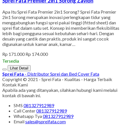
Sprei Fata Premier 2in1 Sorong Zavion
Apa Itu Sprei Fata Premier 2in1 Sorong? Sprei Fata Premier
2in1 Sorong merupakan inovasi perlengkapan tidur yang
menggabungkan fungsi sprei pakai tinggi (fitted sheet) dan
sprei flat dalam satu set. Konsep ini memberikan fleksibilitas
lebih bagi pengguna sesuai kebutuhan sehari-hari. Dengan
desain yang cantik dan praktis, produk ini sangat cocok
digunakan untuk kamar anak, kamar…
Rp 171.000
Rp 174.000
Tersedia
Lihat Detail
Sprei Fata
- Distributor Sprei dan Bed Cover Fata
Copyright © 2021 - Sprei Fata - Kualitas - Harga Terbaik
Kontak Kami
Apabila ada yang ditanyakan, silahkan hubungi kami melalui
kontak di bawah ini.
SMS
081327912989
Call Center
081327912989
Whatsapp
Tya
081327912989
Email
sales@spreifata.com