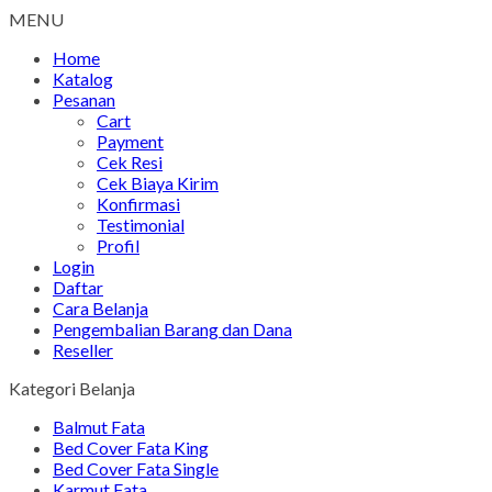
MENU
Home
Katalog
Pesanan
Cart
Payment
Cek Resi
Cek Biaya Kirim
Konfirmasi
Testimonial
Profil
Login
Daftar
Cara Belanja
Pengembalian Barang dan Dana
Reseller
Kategori Belanja
Balmut Fata
Bed Cover Fata King
Bed Cover Fata Single
Karmut Fata