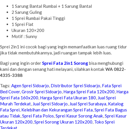
1 Sarung Bantal Rumbai + 1 Sarung Bantal
2 Sarung Guling
1 Sprei Rumbai Pakai Tinggi
1 Sprei Flat
Ukuran 120×200
Motif : Sunny
Sprei 2in1 ini cocok bagi yang ingin memanfaatkan luas ruang tidur
jika tidak membutuhkannya, jadi ruangan tampak lebih luas.
Bagi yang ingin order
Sprei Fata 2in1 Sorong
bisa menghubungi
kami dan dengan senang hati melayani, silahkan kontak
WA 0822-
4335-3388
Tags:
Agen Sprei Sidoarjo
,
Distributor Sprei Sidoarjo
,
Fata Sprei
Bed Cover
,
Grosir Sprei Sidoarjo
,
Harga Sprei Fata 120x200
,
Harga
Sprei Fata 160x200
,
Harga Sprei Fata Ukuran 180
,
Jual Sprei
Murah Terdekat
,
Jual Sprei Sidoarjo
,
Jual Sprei Surabaya
,
Katalog
Fata Sprei
,
Kelebihan dan Kekurangan Sprei Fata
,
Sprei Fata Bagus
atau Tidak
,
Sprei Fata Polos
,
Sprei Kasur Sorong Anak
,
Sprei Kasur
Ukuran 120x200
,
Sprei Sorong Ukuran 120x200
,
Toko Sprei
Terdekat