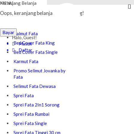
MENU
Keranjang Belanja
Oops, keranjang belanja Anda kosong!
Kategori Belanja
Bayar
Balmut Fata
Halo, Guest!
Bed Cover Fata King
Masuk
Daftar
Bed Cover Fata Single
Karmut Fata
Promo Selimut Jovanka by
Fata
Selimut Fata Dewasa
Sprei Fata
Sprei Fata 2In1 Sorong
Sprei Fata Rumbai
Sprei Fata Single
Sprei Fata Tinggi 30 cm