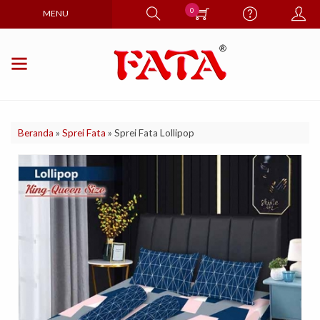
0
MENU
Beranda
»
Sprei Fata
»
Sprei Fata Lollipop