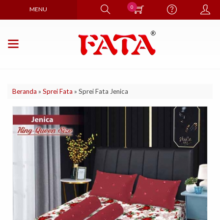
0
MENU
Beranda
»
Sprei Fata
»
Sprei Fata Jenica