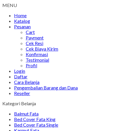
MENU
Home
Katalog
Pesanan
Cart
Payment
Cek Resi
Cek Biaya Kirim
Konfirmasi
Testimonial
Profil
Login
Daftar
Cara Belanja
Pengembalian Barang dan Dana
Reseller
Kategori Belanja
Balmut Fata
Bed Cover Fata King
Bed Cover Fata Single
Karmut Fata