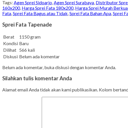
Tags:
Agen Sprei Sidoarjo
,
Agen Sprei Surabaya
,
Distributor Spre
160x200
,
Harga Sprei Fata 180x200
,
Harga Sprei Murah Berkual
Fata
,
Sprei Fata Bagus atau Tidak
,
Sprei Fata Bahan Apa
,
Sprei F
Sprei Fata Tapenade
Berat
1150 gram
Kondisi
Baru
Dilihat
566 kali
Diskusi
Belum ada komentar
Belum ada komentar, buka diskusi dengan komentar Anda.
Silahkan tulis komentar Anda
Alamat email Anda tidak akan kami publikasikan. Kolom bertanda 