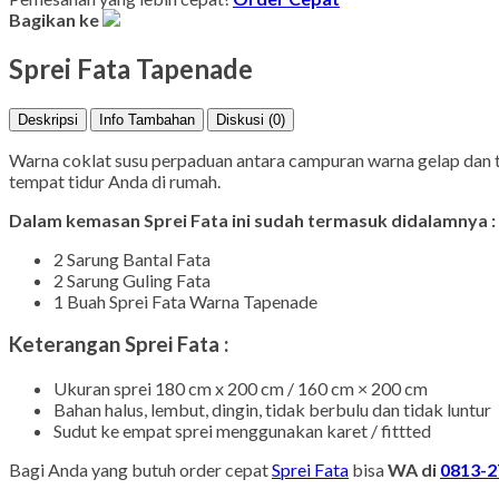
Bagikan ke
Sprei Fata Tapenade
Deskripsi
Info Tambahan
Diskusi (0)
Warna coklat susu perpaduan antara campuran warna gelap dan 
tempat tidur Anda di rumah.
Dalam kemasan Sprei Fata ini sudah termasuk didalamnya :
2 Sarung Bantal Fata
2 Sarung Guling Fata
1 Buah Sprei Fata Warna Tapenade
Keterangan Sprei Fata :
Ukuran sprei 180 cm x 200 cm / 160 cm × 200 cm
Bahan halus, lembut, dingin, tidak berbulu dan tidak luntur
Sudut ke empat sprei menggunakan karet / fittted
Bagi Anda yang butuh order cepat
Sprei Fata
bisa
WA di
0813-2