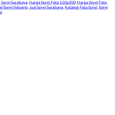
r Sprei Surabaya
,
Harga Sprei Fata 120x200
,
Harga Sprei Fata
al Sprei Sidoarjo
,
Jual Sprei Surabaya
,
Katalog Fata Sprei
,
Sprei
at