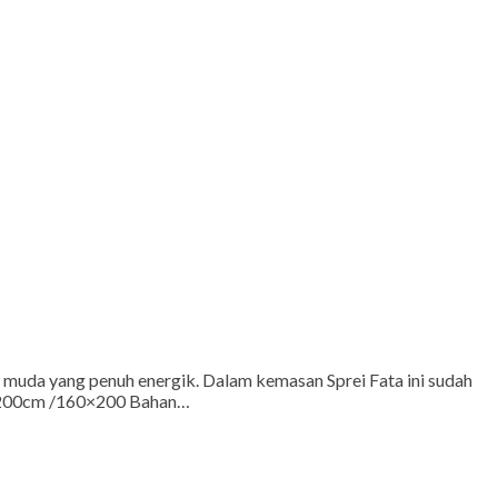
 muda yang penuh energik. Dalam kemasan Sprei Fata ini sudah
m x 200cm /160×200 Bahan…