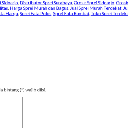
i Sidoarjo
,
Distributor Sprei Surabaya
,
Grosir Sprei Sidoarjo
,
Grosi
itas
,
Harga Sprei Murah dan Bagus
,
Jual Sprei Murah Terdekat
,
Ju
ata Harga
,
Sprei Fata Polos
,
Sprei Fata Rumbai
,
Toko Sprei Terdek
bintang (*) wajib diisi.