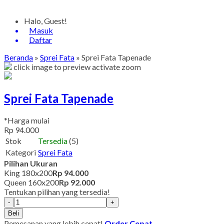
Halo, Guest!
Masuk
Daftar
Beranda
»
Sprei Fata
»
Sprei Fata Tapenade
click image to preview
activate zoom
Sprei Fata Tapenade
*Harga mulai
Rp 94.000
Stok
Tersedia
(5)
Kategori
Sprei Fata
Pilihan Ukuran
King 180x200
Rp 94.000
Queen 160x200
Rp 92.000
Tentukan pilihan yang tersedia!
-
+
Beli
Pemesanan yang lebih cepat!
Order Cepat