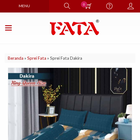
0
MENU
Beranda
»
Sprei Fata
»
Sprei Fata Dakira