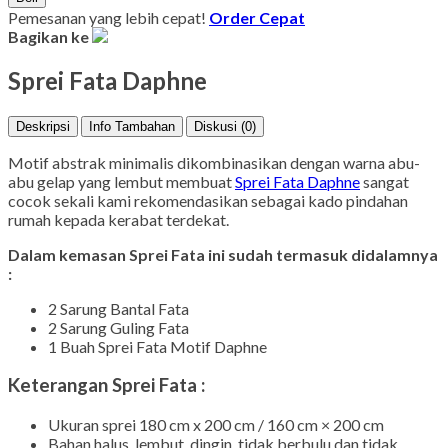
Pemesanan yang lebih cepat!
Order Cepat
Bagikan ke
Sprei Fata Daphne
Deskripsi
Info Tambahan
Diskusi (0)
Motif abstrak minimalis dikombinasikan dengan warna abu-
abu gelap yang lembut membuat
Sprei Fata Daphne
sangat
cocok sekali kami rekomendasikan sebagai kado pindahan
rumah kepada kerabat terdekat.
Dalam kemasan Sprei Fata ini sudah termasuk didalamnya
:
2 Sarung Bantal Fata
2 Sarung Guling Fata
1 Buah Sprei Fata Motif Daphne
Keterangan Sprei Fata :
Ukuran sprei 180 cm x 200 cm / 160 cm × 200 cm
Bahan halus, lembut, dingin, tidak berbulu dan tidak