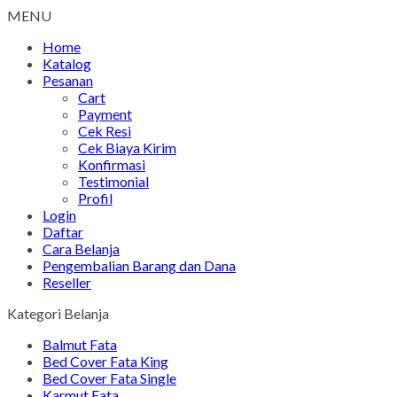
MENU
Home
Katalog
Pesanan
Cart
Payment
Cek Resi
Cek Biaya Kirim
Konfirmasi
Testimonial
Profil
Login
Daftar
Cara Belanja
Pengembalian Barang dan Dana
Reseller
Kategori Belanja
Balmut Fata
Bed Cover Fata King
Bed Cover Fata Single
Karmut Fata