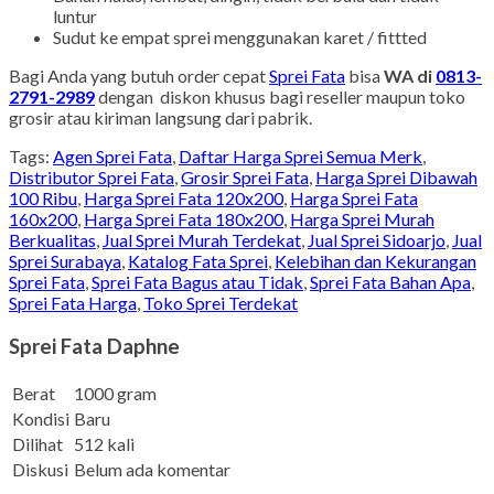
luntur
Sudut ke empat sprei menggunakan karet / fittted
Bagi Anda yang butuh order cepat
Sprei Fata
bisa
WA di
0813-
2791-2989
dengan diskon khusus bagi reseller maupun toko
grosir atau kiriman langsung dari pabrik.
Tags:
Agen Sprei Fata
,
Daftar Harga Sprei Semua Merk
,
Distributor Sprei Fata
,
Grosir Sprei Fata
,
Harga Sprei Dibawah
100 Ribu
,
Harga Sprei Fata 120x200
,
Harga Sprei Fata
160x200
,
Harga Sprei Fata 180x200
,
Harga Sprei Murah
Berkualitas
,
Jual Sprei Murah Terdekat
,
Jual Sprei Sidoarjo
,
Jual
Sprei Surabaya
,
Katalog Fata Sprei
,
Kelebihan dan Kekurangan
Sprei Fata
,
Sprei Fata Bagus atau Tidak
,
Sprei Fata Bahan Apa
,
Sprei Fata Harga
,
Toko Sprei Terdekat
Sprei Fata Daphne
Berat
1000 gram
Kondisi
Baru
Dilihat
512 kali
Diskusi
Belum ada komentar