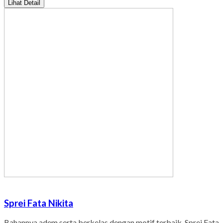
Lihat Detail
Sprei Fata Nikita
Bahannya adem serta berkelas dengan motif terbaik, Sprei Fata