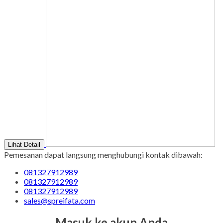
Lihat Detail
Pemesanan dapat langsung menghubungi kontak dibawah:
081327912989
081327912989
081327912989
sales@spreifata.com
Masuk ke akun Anda