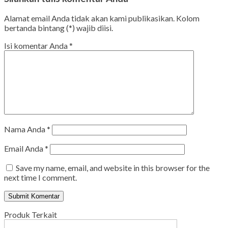
Alamat email Anda tidak akan kami publikasikan. Kolom
bertanda bintang (*) wajib diisi.
Isi komentar Anda
*
Nama Anda
*
Email Anda
*
Save my name, email, and website in this browser for the
next time I comment.
Produk Terkait