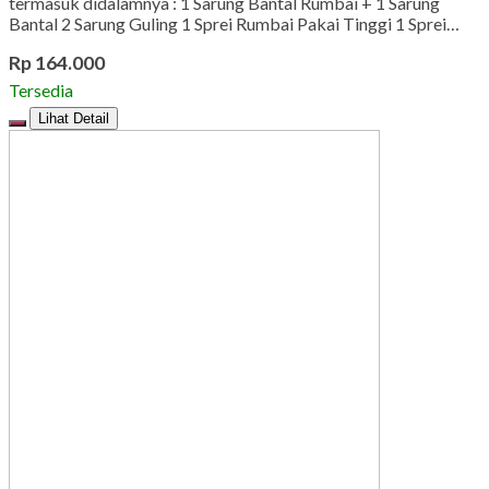
termasuk didalamnya : 1 Sarung Bantal Rumbai + 1 Sarung
Bantal 2 Sarung Guling 1 Sprei Rumbai Pakai Tinggi 1 Sprei…
Rp 164.000
Tersedia
Lihat Detail