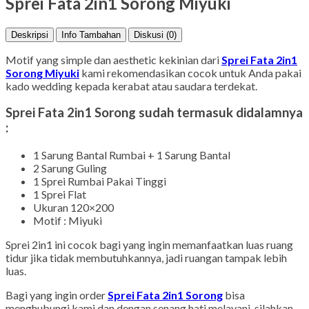
Sprei Fata 2in1 Sorong Miyuki
Deskripsi
Info Tambahan
Diskusi (0)
Motif yang simple dan aesthetic kekinian dari
Sprei Fata 2in1
Sorong Miyuki
kami rekomendasikan cocok untuk Anda pakai
kado wedding kepada kerabat atau saudara terdekat.
Sprei Fata 2in1 Sorong sudah termasuk didalamnya
:
1 Sarung Bantal Rumbai + 1 Sarung Bantal
2 Sarung Guling
1 Sprei Rumbai Pakai Tinggi
1 Sprei Flat
Ukuran 120×200
Motif : Miyuki
Sprei 2in1 ini cocok bagi yang ingin memanfaatkan luas ruang
tidur jika tidak membutuhkannya, jadi ruangan tampak lebih
luas.
Bagi yang ingin order
Sprei Fata 2in1 Sorong
bisa
menghubungi kami dan dengan senang hati melayani, silahkan