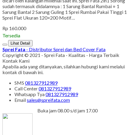
dicari oleh kalangan millenial saat ini. Sprei Fata 2in1 Sorong
sudah termasuk didalamnya : 1 Sarung Bantal Rumbai + 1
Sarung Bantal 2 Sarung Guling 1 Sprei Rumbai Pakai Tinggi 1
Sprei Flat Ukuran 120×200 Motif…
Rp 160.000
Tersedia
Lihat Detail
Sprei Fata
- Distributor Sprei dan Bed Cover Fata
Copyright © 2021 - Sprei Fata - Kualitas - Harga Terbaik
Kontak Kami
Apabila ada yang ditanyakan, silahkan hubungi kami melalui
kontak di bawah ini.
SMS
081327912989
Call Center
081327912989
Whatsapp
Tya
081327912989
Email
sales@spreifata.com
Buka jam 08.00 s/d jam 17.00