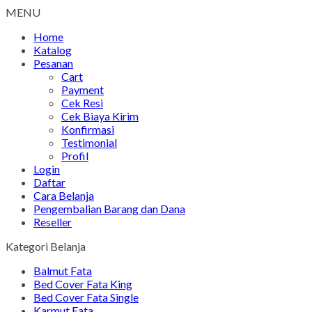
MENU
Home
Katalog
Pesanan
Cart
Payment
Cek Resi
Cek Biaya Kirim
Konfirmasi
Testimonial
Profil
Login
Daftar
Cara Belanja
Pengembalian Barang dan Dana
Reseller
Kategori Belanja
Balmut Fata
Bed Cover Fata King
Bed Cover Fata Single
Karmut Fata