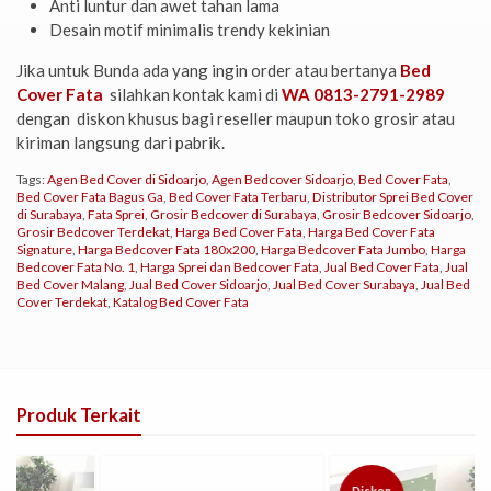
Anti luntur dan awet tahan lama
Desain motif minimalis trendy kekinian
Jika untuk Bunda ada yang ingin order atau bertanya
Bed
Cover Fata
silahkan kontak kami di
WA 0813-2791-2989
dengan diskon khusus bagi reseller maupun toko grosir atau
kiriman langsung dari pabrik.
Tags:
Agen Bed Cover di Sidoarjo
,
Agen Bedcover Sidoarjo
,
Bed Cover Fata
,
Bed Cover Fata Bagus Ga
,
Bed Cover Fata Terbaru
,
Distributor Sprei Bed Cover
di Surabaya
,
Fata Sprei
,
Grosir Bedcover di Surabaya
,
Grosir Bedcover Sidoarjo
,
Grosir Bedcover Terdekat
,
Harga Bed Cover Fata
,
Harga Bed Cover Fata
Signature
,
Harga Bedcover Fata 180x200
,
Harga Bedcover Fata Jumbo
,
Harga
Bedcover Fata No. 1
,
Harga Sprei dan Bedcover Fata
,
Jual Bed Cover Fata
,
Jual
Bed Cover Malang
,
Jual Bed Cover Sidoarjo
,
Jual Bed Cover Surabaya
,
Jual Bed
Cover Terdekat
,
Katalog Bed Cover Fata
Produk Terkait
Diskon