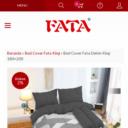
0
MENU
Beranda
»
Bed Cover Fata King
»
Bed Cover Fata Delvin King
180×200
Diskon
2%