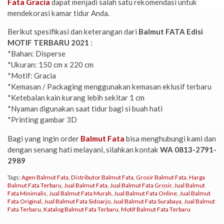
Fata Gracia
dapat menjadi salah satu rekomendasi untuk
mendekorasi kamar tidur Anda.
Berikut spesifikasi dan keterangan dari
Balmut FATA Edisi
MOTIF TERBARU 2021
:
*Bahan: Disperse
*Ukuran: 150 cm x 220 cm
*Motif: Gracia
*Kemasan / Packaging menggunakan kemasan eklusif terbaru
*Ketebalan kain kurang lebih sekitar 1 cm
*Nyaman digunakan saat tidur bagi si buah hati
*Printing gambar 3D
Bagi yang ingin order
Balmut Fata
bisa menghubungi kami dan
dengan senang hati melayani, silahkan kontak
WA 0813-2791-
2989
Tags:
Agen Balmut Fata
,
Distributor Balmut Fata
,
Grosir Balmut Fata
,
Harga
Balmut Fata Terbaru
,
Jual Balmut Fata
,
Jual Balmut Fata Grosir
,
Jual Balmut
Fata Minimalis
,
Jual Balmut Fata Murah
,
Jual Balmut Fata Online
,
Jual Balmut
Fata Original
,
Jual Balmut Fata Sidoarjo
,
Jual Balmut Fata Surabaya
,
Jual Balmut
Fata Terbaru
,
Katalog Balmut Fata Terbaru
,
Motif Balmut Fata Terbaru