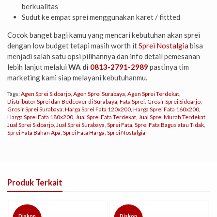
berkualitas
Sudut ke empat sprei menggunakan karet / fittted
Cocok banget bagi kamu yang mencari kebutuhan akan sprei
dengan low budget tetapi masih worth it
Sprei Nostalgia
bisa
menjadi salah satu opsi pilihannya dan info detail pemesanan
lebih lanjut melalui
WA di
0813-2791-2989
pastinya tim
marketing kami siap melayani kebutuhanmu.
Tags:
Agen Sprei Sidoarjo
,
Agen Sprei Surabaya
,
Agen Sprei Terdekat
,
Distributor Sprei dan Bedcover di Surabaya
,
Fata Sprei
,
Grosir Sprei Sidoarjo
,
Grosir Sprei Surabaya
,
Harga Sprei Fata 120x200
,
Harga Sprei Fata 160x200
,
Harga Sprei Fata 180x200
,
Jual Sprei Fata Terdekat
,
Jual Sprei Murah Terdekat
,
Jual Sprei Sidoarjo
,
Jual Sprei Surabaya
,
Sprei Fata
,
Sprei Fata Bagus atau Tidak
,
Sprei Fata Bahan Apa
,
Sprei Fata Harga
,
Sprei Nostalgia
Produk Terkait
Diskon
Diskon