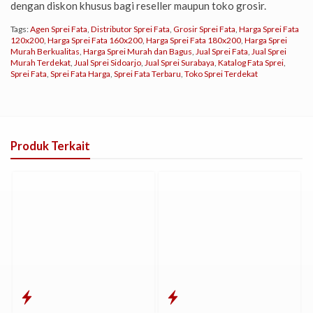
dengan diskon khusus bagi reseller maupun toko grosir.
Tags:
Agen Sprei Fata
,
Distributor Sprei Fata
,
Grosir Sprei Fata
,
Harga Sprei Fata
120x200
,
Harga Sprei Fata 160x200
,
Harga Sprei Fata 180x200
,
Harga Sprei
Murah Berkualitas
,
Harga Sprei Murah dan Bagus
,
Jual Sprei Fata
,
Jual Sprei
Murah Terdekat
,
Jual Sprei Sidoarjo
,
Jual Sprei Surabaya
,
Katalog Fata Sprei
,
Sprei Fata
,
Sprei Fata Harga
,
Sprei Fata Terbaru
,
Toko Sprei Terdekat
Produk Terkait