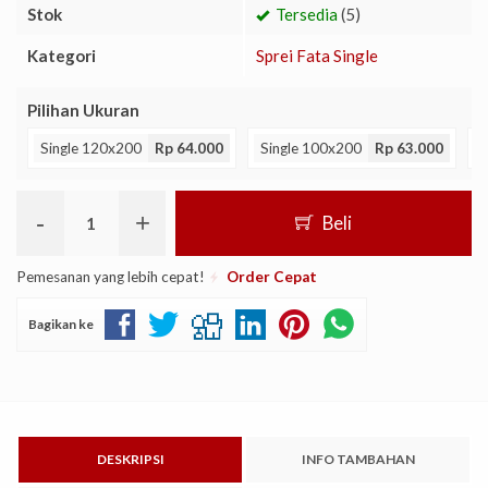
Stok
Tersedia
(5)
Kategori
Sprei Fata Single
Pilihan Ukuran
Single 120x200
Rp 64.000
Single 100x200
Rp 63.000
S
-
+
Beli
Pemesanan yang lebih cepat!
Order Cepat
Bagikan ke
DESKRIPSI
INFO TAMBAHAN