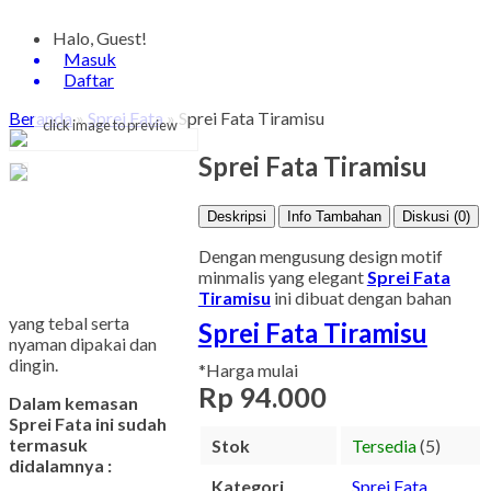
Halo, Guest!
Masuk
Daftar
Beranda
»
Sprei Fata
»
Sprei Fata Tiramisu
click image to preview
Sprei Fata Tiramisu
Deskripsi
Info Tambahan
Diskusi (0)
Dengan mengusung design motif
minmalis yang elegant
Sprei Fata
Tiramisu
ini dibuat dengan bahan
yang tebal serta
Sprei Fata Tiramisu
nyaman dipakai dan
dingin.
*Harga mulai
Rp 94.000
Dalam kemasan
Sprei Fata ini sudah
termasuk
Stok
Tersedia
(5)
didalamnya :
Kategori
Sprei Fata