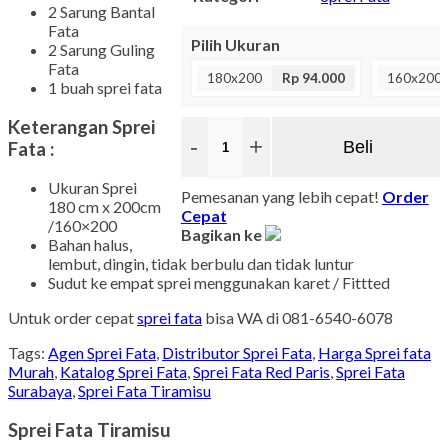
2 Sarung Bantal
Fata
Pilih Ukuran
2 Sarung Guling
Fata
180x200
Rp 94.000
160x200
1 buah sprei fata
Keterangan Sprei
-
+
Beli
Fata :
Ukuran Sprei
Pemesanan yang lebih cepat!
Order
180 cm x 200cm
Cepat
/160×200
Bagikan ke
Bahan halus,
lembut, dingin, tidak berbulu dan tidak luntur
Sudut ke empat sprei menggunakan karet / Fittted
Untuk order cepat
sprei fata
bisa WA di 081-6540-6078
Tags:
Agen Sprei Fata
,
Distributor Sprei Fata
,
Harga Sprei fata
Murah
,
Katalog Sprei Fata
,
Sprei Fata Red Paris
,
Sprei Fata
Surabaya
,
Sprei Fata Tiramisu
Sprei Fata Tiramisu