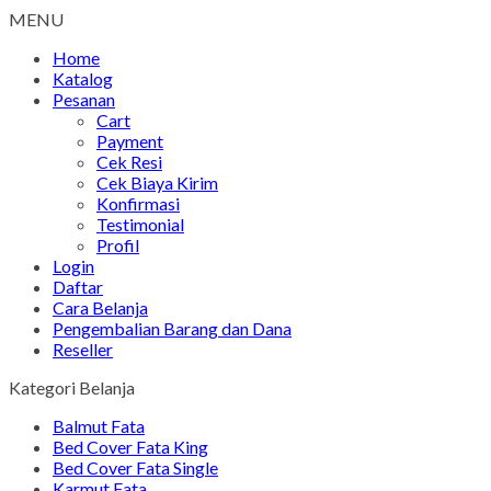
MENU
Home
Katalog
Pesanan
Cart
Payment
Cek Resi
Cek Biaya Kirim
Konfirmasi
Testimonial
Profil
Login
Daftar
Cara Belanja
Pengembalian Barang dan Dana
Reseller
Kategori Belanja
Balmut Fata
Bed Cover Fata King
Bed Cover Fata Single
Karmut Fata