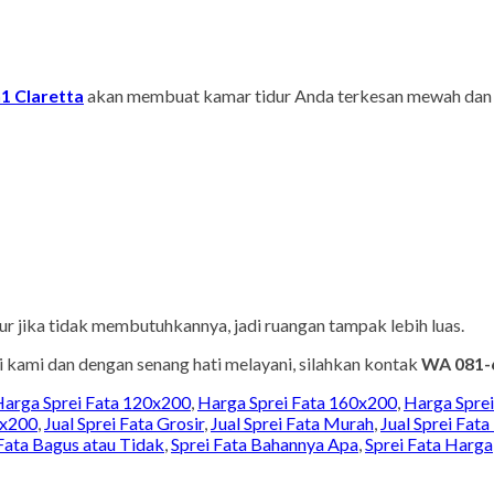
n1 Claretta
akan membuat kamar tidur Anda terkesan mewah dan 
dur jika tidak membutuhkannya, jadi ruangan tampak lebih luas.
kami dan dengan senang hati melayani, silahkan kontak
WA 081-
arga Sprei Fata 120x200
,
Harga Sprei Fata 160x200
,
Harga Spre
0x200
,
Jual Sprei Fata Grosir
,
Jual Sprei Fata Murah
,
Jual Sprei Fata
Fata Bagus atau Tidak
,
Sprei Fata Bahannya Apa
,
Sprei Fata Harga