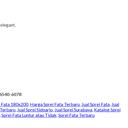
elegant.
6540-6078
i Fata 180x200
,
Harga Sprei Fata Terbaru
,
Jual Sprei Fata
,
Jual
 Terbaru
,
Jual Sprei Sidoarjo
,
Jual Sprei Surabaya
,
Katalog Sprei
,
Sprei Fata Luntur atau Tidak
,
Sprei Fata Terbaru