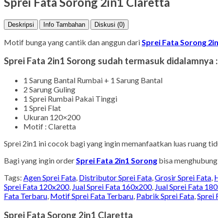
Sprei Fata Sorong 2in1 Claretta
Deskripsi
Info Tambahan
Diskusi (0)
Motif bunga yang cantik dan anggun dari
Sprei Fata Sorong 2i
Sprei Fata 2in1 Sorong sudah termasuk didalamnya :
1 Sarung Bantal Rumbai + 1 Sarung Bantal
2 Sarung Guling
1 Sprei Rumbai Pakai Tinggi
1 Sprei Flat
Ukuran 120×200
Motif : Claretta
Sprei 2in1 ini cocok bagi yang ingin memanfaatkan luas ruang ti
Bagi yang ingin order
Sprei Fata 2in1 Sorong
bisa menghubungi 
Tags:
Agen Sprei Fata
,
Distributor Sprei Fata
,
Grosir Sprei Fata
,
H
Sprei Fata 120x200
,
Jual Sprei Fata 160x200
,
Jual Sprei Fata 18
Fata Terbaru
,
Motif Sprei Fata Terbaru
,
Pabrik Sprei Fata
,
Sprei 
Sprei Fata Sorong 2in1 Claretta