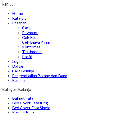
MENU
Home
Katalog
Pesanan
Cart
Payment
Cek Resi
Cek Biaya Kirim
Konfirmasi
Testimonial
Profil
Login
Daftar
Cara Belanja
Pengembalian Barang dan Dana
Reseller
Kategori Belanja
Balmut Fata
Bed Cover Fata King
Bed Cover Fata Single
Karmut Fata