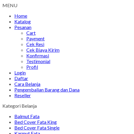
MENU
Home
Katalog
Pesanan
Cart
Payment
Cek Resi
Cek Biaya Kirim
Konfirmasi
Testimonial
Profil
Login
Daftar
Cara Belanja
Pengembalian Barang dan Dana
Reseller
Kategori Belanja
Balmut Fata
Bed Cover Fata King
Bed Cover Fata Single
Karmut Fata