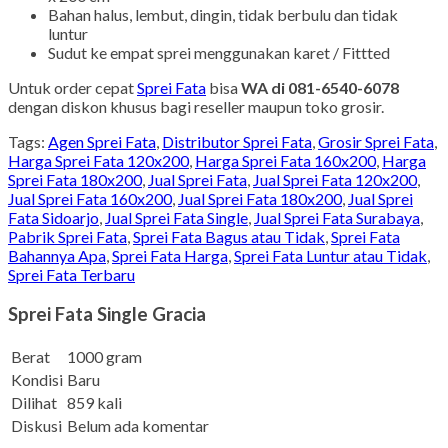
Bahan halus, lembut, dingin, tidak berbulu dan tidak
luntur
Sudut ke empat sprei menggunakan karet / Fittted
Untuk order cepat
Sprei Fata
bisa
WA di 081-6540-6078
dengan diskon khusus bagi reseller maupun toko grosir.
Tags:
Agen Sprei Fata
,
Distributor Sprei Fata
,
Grosir Sprei Fata
,
Harga Sprei Fata 120x200
,
Harga Sprei Fata 160x200
,
Harga
Sprei Fata 180x200
,
Jual Sprei Fata
,
Jual Sprei Fata 120x200
,
Jual Sprei Fata 160x200
,
Jual Sprei Fata 180x200
,
Jual Sprei
Fata Sidoarjo
,
Jual Sprei Fata Single
,
Jual Sprei Fata Surabaya
,
Pabrik Sprei Fata
,
Sprei Fata Bagus atau Tidak
,
Sprei Fata
Bahannya Apa
,
Sprei Fata Harga
,
Sprei Fata Luntur atau Tidak
,
Sprei Fata Terbaru
Sprei Fata Single Gracia
Berat
1000 gram
Kondisi
Baru
Dilihat
859 kali
Diskusi
Belum ada komentar