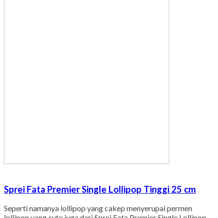
Sprei Fata Premier Single Lollipop Tinggi 25 cm
Seperti namanya lollipop yang cakep menyerupai permen
lollipop yang cute juga dari Sprei Fata Premier Single Lollipop