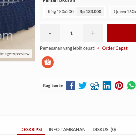
King 180x200
Rp 133.000
Queen 160
-
+
Pemesanan yang lebih cepat!
Order Cepat
k image to preview
Bagikan ke
DESKRIPSI
INFO TAMBAHAN
DISKUSI (0)