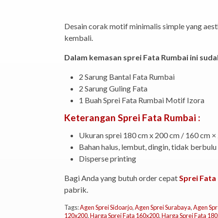
Desain corak motif minimalis simple yang aest
kembali.
Dalam kemasan sprei Fata Rumbai ini suda
2 Sarung Bantal Fata Rumbai
2 Sarung Guling Fata
1 Buah Sprei Fata Rumbai Motif Izora
Keterangan Sprei Fata Rumbai :
Ukuran sprei 180 cm x 200 cm / 160 cm ×
Bahan halus, lembut, dingin, tidak berbulu
Disperse printing
Bagi Anda yang butuh order cepat
Sprei Fata
pabrik.
Tags:
Agen Sprei Sidoarjo
,
Agen Sprei Surabaya
,
Agen Spr
120x200
,
Harga Sprei Fata 160x200
,
Harga Sprei Fata 18