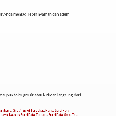
dur Anda menjadi lebih nyaman dan adem
maupun toko grosir atau kiriman langsung dari
Surabaya
,
Grosir Sprei Terdekat
,
Harga Sprei Fata
rabaya
,
Katalog Sprei Fata Terbaru
,
Sprei Fata
,
Sprei Fata