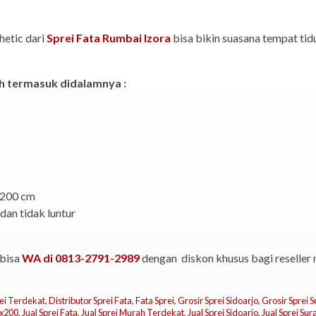
hetic dari
Sprei Fata Rumbai Izora
bisa bikin suasana tempat ti
h termasuk didalamnya :
 200 cm
 dan tidak luntur
bisa
WA di 0813-2791-2989
dengan diskon khusus bagi reseller 
ei Terdekat
,
Distributor Sprei Fata
,
Fata Sprei
,
Grosir Sprei Sidoarjo
,
Grosir Sprei 
0x200
,
Jual Sprei Fata
,
Jual Sprei Murah Terdekat
,
Jual Sprei Sidoarjo
,
Jual Sprei Su