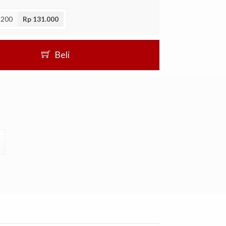
x200
Rp 131.000
Beli