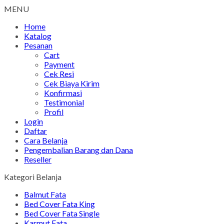
MENU
Home
Katalog
Pesanan
Cart
Payment
Cek Resi
Cek Biaya Kirim
Konfirmasi
Testimonial
Profil
Login
Daftar
Cara Belanja
Pengembalian Barang dan Dana
Reseller
Kategori Belanja
Balmut Fata
Bed Cover Fata King
Bed Cover Fata Single
Karmut Fata