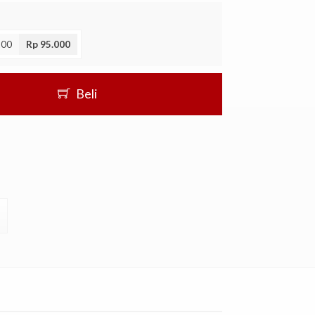
200
Rp 95.000
Beli