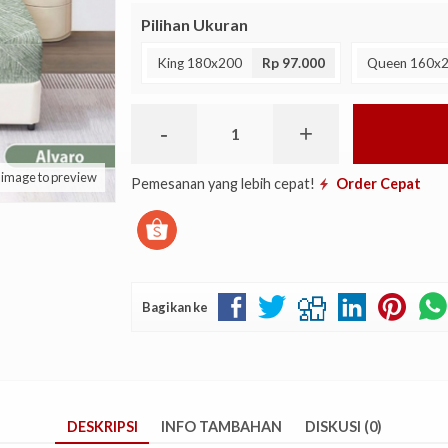
Pilihan Ukuran
King 180x200
Rp 97.000
Queen 160x
-
+
k image to preview
Pemesanan yang lebih cepat!
Order Cepat
Bagikan ke
DESKRIPSI
INFO TAMBAHAN
DISKUSI (0)