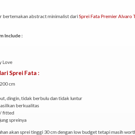
r bertemakan abstract minimalist dari
Sprei Fata Premier Alvaro 
m Include :
y Love
ari Sprei Fata :
 200 cm
t, dingin, tidak berbulu dan tidak luntur
asilkan berkualitas
 fitted
jung spreinya
an akan sprei tinggi 30 cm dengan low budget tetapi masih worth