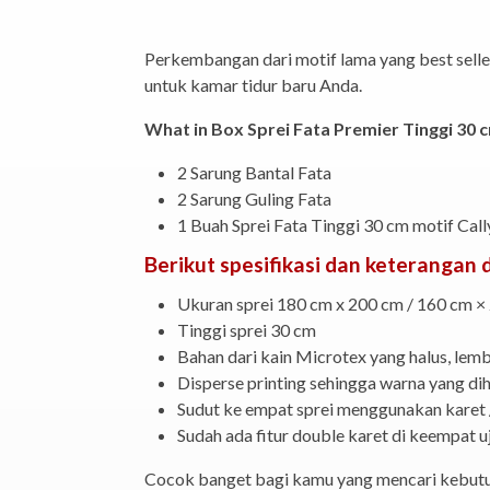
Perkembangan dari motif lama yang best selle
untuk kamar tidur baru Anda.
What in Box Sprei Fata Premier Tinggi 30 c
2 Sarung Bantal Fata
2 Sarung Guling Fata
1 Buah Sprei Fata Tinggi 30 cm motif Call
Berikut spesifikasi dan keterangan d
Ukuran sprei 180 cm x 200 cm / 160 cm ×
Tinggi sprei 30 cm
Bahan dari kain Microtex yang halus, lembu
Disperse printing sehingga warna yang dih
Sudut ke empat sprei menggunakan karet /
Sudah ada fitur double karet di keempat u
Cocok banget bagi kamu yang mencari kebutuh