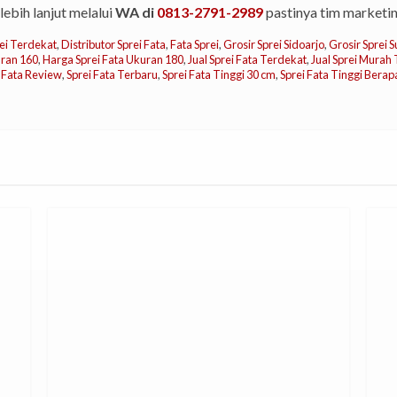
lebih lanjut melalui
WA di
0813-2791-2989
pastinya tim marketi
ei Terdekat
,
Distributor Sprei Fata
,
Fata Sprei
,
Grosir Sprei Sidoarjo
,
Grosir Sprei 
uran 160
,
Harga Sprei Fata Ukuran 180
,
Jual Sprei Fata Terdekat
,
Jual Sprei Murah
i Fata Review
,
Sprei Fata Terbaru
,
Sprei Fata Tinggi 30 cm
,
Sprei Fata Tinggi Berap