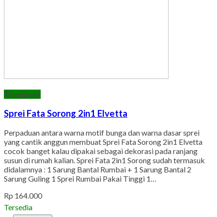
Terpopuler
Sprei Fata Sorong 2in1 Elvetta
Perpaduan antara warna motif bunga dan warna dasar sprei
yang cantik anggun membuat Sprei Fata Sorong 2in1 Elvetta
cocok banget kalau dipakai sebagai dekorasi pada ranjang
susun di rumah kalian. Sprei Fata 2in1 Sorong sudah termasuk
didalamnya : 1 Sarung Bantal Rumbai + 1 Sarung Bantal 2
Sarung Guling 1 Sprei Rumbai Pakai Tinggi 1…
Rp 164.000
Tersedia