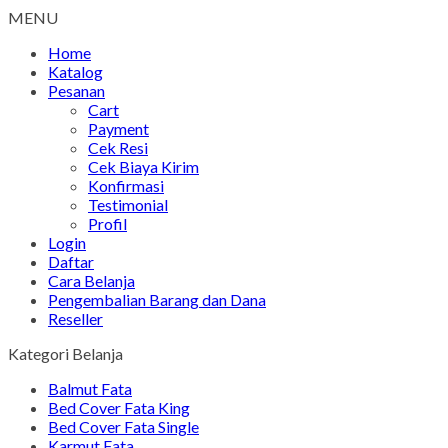
MENU
Home
Katalog
Pesanan
Cart
Payment
Cek Resi
Cek Biaya Kirim
Konfirmasi
Testimonial
Profil
Login
Daftar
Cara Belanja
Pengembalian Barang dan Dana
Reseller
Kategori Belanja
Balmut Fata
Bed Cover Fata King
Bed Cover Fata Single
Karmut Fata