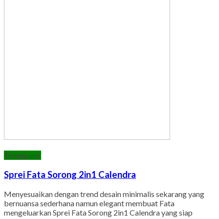
Terpopuler
Sprei Fata Sorong 2in1 Calendra
Menyesuaikan dengan trend desain minimalis sekarang yang
bernuansa sederhana namun elegant membuat Fata
mengeluarkan Sprei Fata Sorong 2in1 Calendra yang siap