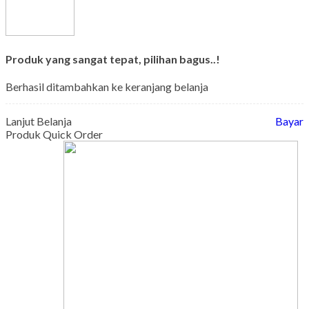
Produk yang sangat tepat, pilihan bagus..!
Berhasil ditambahkan ke keranjang belanja
Lanjut Belanja
Bayar
Produk Quick Order