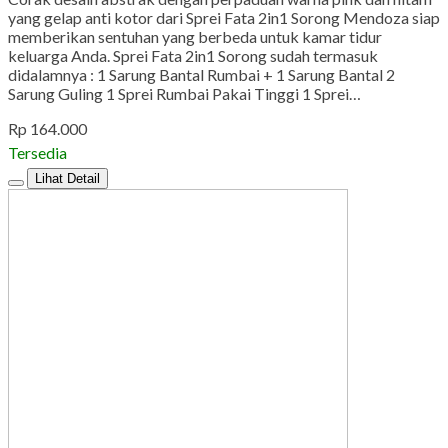
yang gelap anti kotor dari Sprei Fata 2in1 Sorong Mendoza siap
memberikan sentuhan yang berbeda untuk kamar tidur
keluarga Anda. Sprei Fata 2in1 Sorong sudah termasuk
didalamnya : 1 Sarung Bantal Rumbai + 1 Sarung Bantal 2
Sarung Guling 1 Sprei Rumbai Pakai Tinggi 1 Sprei…
Rp 164.000
Tersedia
Lihat Detail