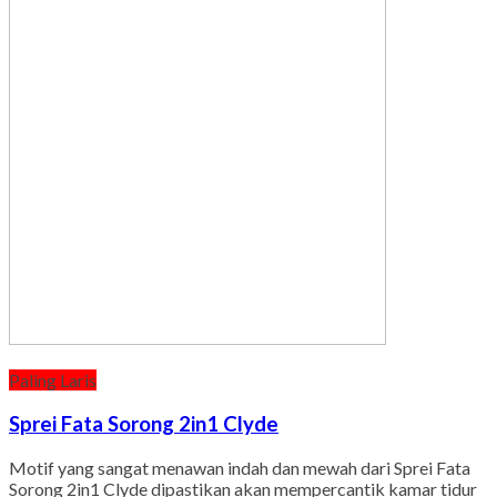
Paling Laris
Sprei Fata Sorong 2in1 Clyde
Motif yang sangat menawan indah dan mewah dari Sprei Fata
Sorong 2in1 Clyde dipastikan akan mempercantik kamar tidur