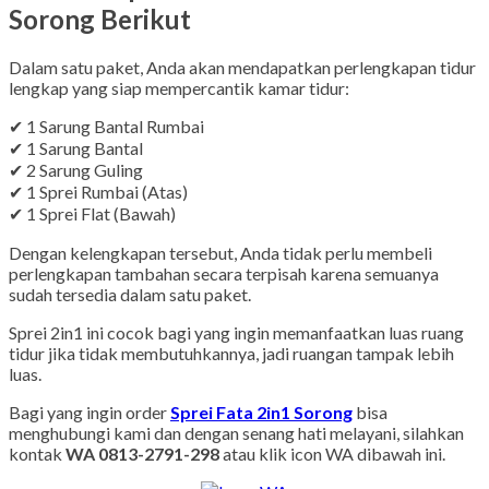
Sorong Berikut
Dalam satu paket, Anda akan mendapatkan perlengkapan tidur
lengkap yang siap mempercantik kamar tidur:
✔ 1 Sarung Bantal Rumbai
✔ 1 Sarung Bantal
✔ 2 Sarung Guling
✔ 1 Sprei Rumbai (Atas)
✔ 1 Sprei Flat (Bawah)
Dengan kelengkapan tersebut, Anda tidak perlu membeli
perlengkapan tambahan secara terpisah karena semuanya
sudah tersedia dalam satu paket.
Sprei 2in1 ini cocok bagi yang ingin memanfaatkan luas ruang
tidur jika tidak membutuhkannya, jadi ruangan tampak lebih
luas.
Bagi yang ingin order
Sprei Fata 2in1 Sorong
bisa
menghubungi kami dan dengan senang hati melayani, silahkan
kontak
WA 0813-2791-298
atau klik icon WA dibawah ini.