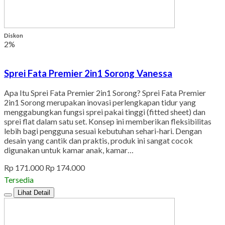
Diskon
2%
Sprei Fata Premier 2in1 Sorong Vanessa
Apa Itu Sprei Fata Premier 2in1 Sorong? Sprei Fata Premier
2in1 Sorong merupakan inovasi perlengkapan tidur yang
menggabungkan fungsi sprei pakai tinggi (fitted sheet) dan
sprei flat dalam satu set. Konsep ini memberikan fleksibilitas
lebih bagi pengguna sesuai kebutuhan sehari-hari. Dengan
desain yang cantik dan praktis, produk ini sangat cocok
digunakan untuk kamar anak, kamar…
Rp 171.000
Rp 174.000
Tersedia
Lihat Detail