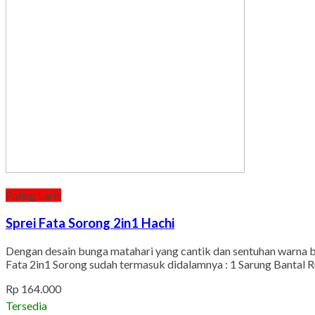
Paling Laris
Sprei Fata Sorong 2in1 Hachi
Dengan desain bunga matahari yang cantik dan sentuhan warna bi
Fata 2in1 Sorong sudah termasuk didalamnya : 1 Sarung Bantal R
Rp 164.000
Tersedia