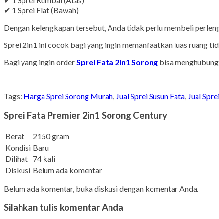
✔ 1 Sprei Rumbai (Atas)
✔ 1 Sprei Flat (Bawah)
Dengan kelengkapan tersebut, Anda tidak perlu membeli perlen
Sprei 2in1 ini cocok bagi yang ingin memanfaatkan luas ruang ti
Bagi yang ingin order
Sprei Fata 2in1 Sorong
bisa menghubungi 
Tags:
Harga Sprei Sorong Murah
,
Jual Sprei Susun Fata
,
Jual Spre
Sprei Fata Premier 2in1 Sorong Century
Berat
2150 gram
Kondisi
Baru
Dilihat
74 kali
Diskusi
Belum ada komentar
Belum ada komentar, buka diskusi dengan komentar Anda.
Silahkan tulis komentar Anda