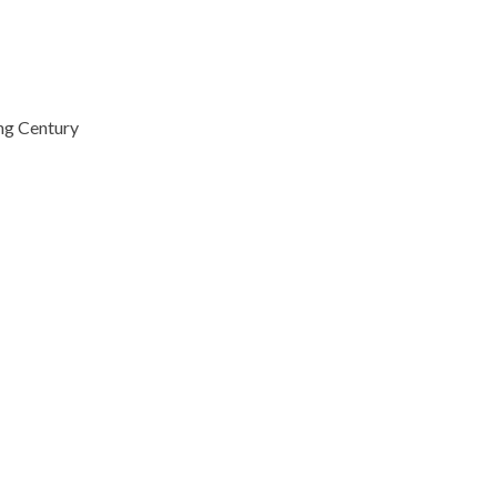
ng Century