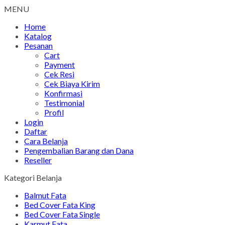
MENU
Home
Katalog
Pesanan
Cart
Payment
Cek Resi
Cek Biaya Kirim
Konfirmasi
Testimonial
Profil
Login
Daftar
Cara Belanja
Pengembalian Barang dan Dana
Reseller
Kategori Belanja
Balmut Fata
Bed Cover Fata King
Bed Cover Fata Single
Karmut Fata