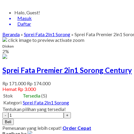
Halo, Guest!
Masuk
Daftar
Beranda
»
Sprei Fata 2In1 Sorong
»
Sprei Fata Premier 2in1 Soro
click image to preview
activate zoom
Diskon
2%
Sprei Fata Premier 2in1 Sorong Century
Rp 171.000
Rp 174.000
Hemat Rp 3.000
Stok
Tersedia
(5)
Kategori
Sprei Fata 2In1 Sorong
Tentukan pilihan yang tersedia!
-
+
Beli
Pemesanan yang lebih cepat!
Order Cepat
Bagikan ke