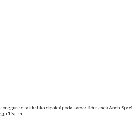
anggun sekali ketika dipakai pada kamar tidur anak Anda. Sprei
nggi 1 Sprei…