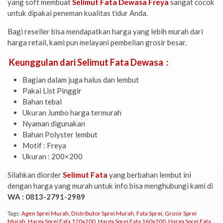
yang soft membuat
Selimut Fata Dewasa Freya
sangat cocok
untuk dipakai peneman kualitas tidur Anda.
Bagi reseller bisa mendapatkan harga yang lebih murah dari
harga retail, kami pun melayani pembelian grosir besar.
Keunggulan dari Selimut Fata Dewasa :
Bagian dalam juga halus dan lembut
Pakai List Pinggir
Bahan tebal
Ukuran Jumbo harga termurah
Nyaman digunakan
Bahan Polyster lembut
Motif : Freya
Ukuran : 200×200
Silahkan diorder
Selimut Fata
yang berbahan lembut ini
dengan harga yang murah untuk info bisa menghubungi kami di
WA : 0813-2791-2989
Tags:
Agen Sprei Murah
,
Distributor Sprei Murah
,
Fata Sprei
,
Grosir Sprei
Murah
,
Harga Sprei Fata 120x200
,
Harga Sprei Fata 160x200
,
Harga Sprei Fata