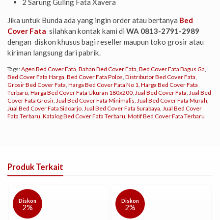
2 Sarung Guling Fata Xavera
Jika untuk Bunda ada yang ingin order atau bertanya
Bed
Cover Fata
silahkan kontak kami di
WA 0813-2791-2989
dengan diskon khusus bagi reseller maupun toko grosir atau
kiriman langsung dari pabrik.
Tags:
Agen Bed Cover Fata
,
Bahan Bed Cover Fata
,
Bed Cover Fata Bagus Ga
,
Bed Cover Fata Harga
,
Bed Cover Fata Polos
,
Distributor Bed Cover Fata
,
Grosir Bed Cover Fata
,
Harga Bed Cover Fata No 1
,
Harga Bed Cover Fata
Terbaru
,
Harga Bed Cover Fata Ukuran 180x200
,
Jual Bed Cover Fata
,
Jual Bed
Cover Fata Grosir
,
Jual Bed Cover Fata Minimalis
,
Jual Bed Cover Fata Murah
,
Jual Bed Cover Fata Sidoarjo
,
Jual Bed Cover Fata Surabaya
,
Jual Bed Cover
Fata Terbaru
,
Katalog Bed Cover Fata Terbaru
,
Motif Bed Cover Fata Terbaru
Produk Terkait
Diskon
2%