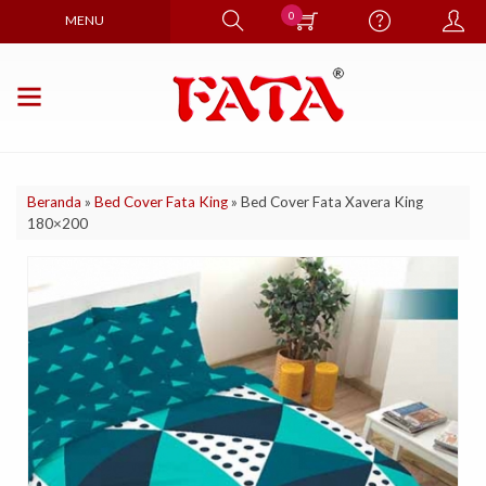
0
MENU
Beranda
»
Bed Cover Fata King
»
Bed Cover Fata Xavera King
180×200