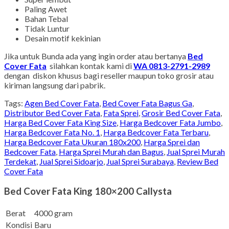
Paling Awet
Bahan Tebal
Tidak Luntur
Desain motif kekinian
Jika untuk Bunda ada yang ingin order atau bertanya
Bed
Cover Fata
silahkan kontak kami di
WA 0813-2791-2989
dengan diskon khusus bagi reseller maupun toko grosir atau
kiriman langsung dari pabrik.
Tags:
Agen Bed Cover Fata
,
Bed Cover Fata Bagus Ga
,
Distributor Bed Cover Fata
,
Fata Sprei
,
Grosir Bed Cover Fata
,
Harga Bed Cover Fata King Size
,
Harga Bedcover Fata Jumbo
,
Harga Bedcover Fata No. 1
,
Harga Bedcover Fata Terbaru
,
Harga Bedcover Fata Ukuran 180x200
,
Harga Sprei dan
Bedcover Fata
,
Harga Sprei Murah dan Bagus
,
Jual Sprei Murah
Terdekat
,
Jual Sprei Sidoarjo
,
Jual Sprei Surabaya
,
Review Bed
Cover Fata
Bed Cover Fata King 180×200 Callysta
Berat
4000 gram
Kondisi
Baru