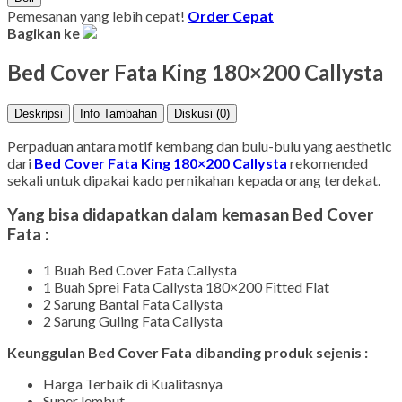
Pemesanan yang lebih cepat!
Order Cepat
Bagikan ke
Bed Cover Fata King 180×200 Callysta
Deskripsi
Info Tambahan
Diskusi (0)
Perpaduan antara motif kembang dan bulu-bulu yang aesthetic
dari
Bed Cover Fata King 180×200 Callysta
rekomended
sekali untuk dipakai kado pernikahan kepada orang terdekat.
Yang bisa didapatkan dalam kemasan Bed Cover
Fata :
1 Buah Bed Cover Fata Callysta
1 Buah Sprei Fata Callysta 180×200 Fitted Flat
2 Sarung Bantal Fata Callysta
2 Sarung Guling Fata Callysta
Keunggulan Bed Cover Fata dibanding produk sejenis :
Harga Terbaik di Kualitasnya
Super lembut