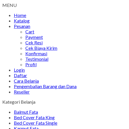
MENU
Home
Katalog
Pesanan
Cart
Payment
Cek Resi
Cek Biaya Kirim
Konfirmasi
Testimonial
Profil
Login
Daftar
Cara Belanja
Pengembalian Barang dan Dana
Reseller
Kategori Belanja
Balmut Fata
Bed Cover Fata King
Bed Cover Fata Single
Karmut Fata