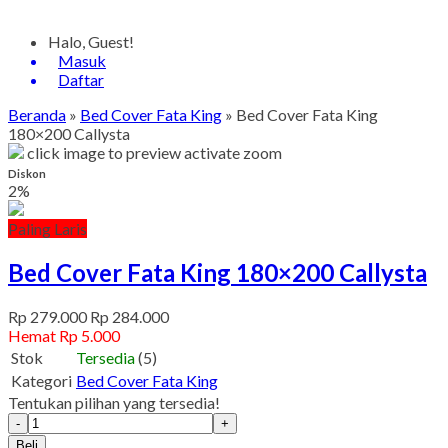
Halo, Guest!
Masuk
Daftar
Beranda
»
Bed Cover Fata King
»
Bed Cover Fata King
180×200 Callysta
click image to preview
activate zoom
Diskon
2%
Paling Laris
Bed Cover Fata King 180×200 Callysta
Rp 279.000
Rp 284.000
Hemat Rp 5.000
Stok
Tersedia
(5)
Kategori
Bed Cover Fata King
Tentukan pilihan yang tersedia!
-
+
Beli