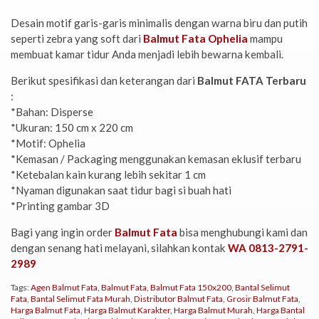
Desain motif garis-garis minimalis dengan warna biru dan putih
seperti zebra yang soft dari
Balmut Fata Ophelia
mampu
membuat kamar tidur Anda menjadi lebih bewarna kembali.
Berikut spesifikasi dan keterangan dari
Balmut FATA Terbaru
:
*Bahan: Disperse
*Ukuran: 150 cm x 220 cm
*Motif: Ophelia
*Kemasan / Packaging menggunakan kemasan eklusif terbaru
*Ketebalan kain kurang lebih sekitar 1 cm
*Nyaman digunakan saat tidur bagi si buah hati
*Printing gambar 3D
Bagi yang ingin order
Balmut Fata
bisa menghubungi kami dan
dengan senang hati melayani, silahkan kontak
WA 0813-2791-
2989
Tags:
Agen Balmut Fata
,
Balmut Fata
,
Balmut Fata 150x200
,
Bantal Selimut
Fata
,
Bantal Selimut Fata Murah
,
Distributor Balmut Fata
,
Grosir Balmut Fata
,
Harga Balmut Fata
,
Harga Balmut Karakter
,
Harga Balmut Murah
,
Harga Bantal