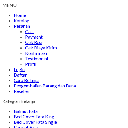
MENU
Home
Katalog
Pesanan
Cart
Payment
Cek Resi
Cek Biaya Kirim
Konfirmasi
Testimonial
Profil
Login
Daftar
Cara Belanja
Pengembalian Barang dan Dana
Reseller
Kategori Belanja
Balmut Fata
Bed Cover Fata King
Bed Cover Fata Single
Karmut Fata