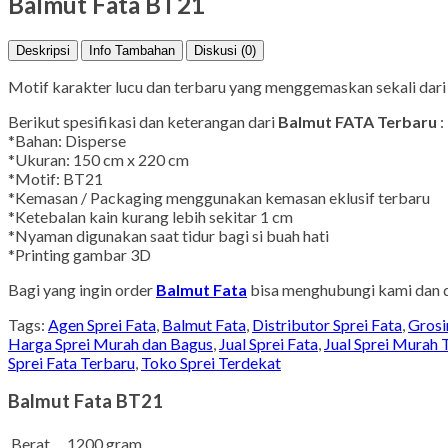
Balmut Fata BT21
Deskripsi
Info Tambahan
Diskusi (0)
Motif karakter lucu dan terbaru yang menggemaskan sekali dar
Berikut spesifikasi dan keterangan dari
Balmut FATA Terbaru
:
*Bahan: Disperse
*Ukuran: 150 cm x 220 cm
*Motif: BT21
*Kemasan / Packaging menggunakan kemasan eklusif terbaru
*Ketebalan kain kurang lebih sekitar 1 cm
*Nyaman digunakan saat tidur bagi si buah hati
*Printing gambar 3D
Bagi yang ingin order
Balmut Fata
bisa menghubungi kami dan d
Tags:
Agen Sprei Fata
,
Balmut Fata
,
Distributor Sprei Fata
,
Grosi
Harga Sprei Murah dan Bagus
,
Jual Sprei Fata
,
Jual Sprei Murah 
Sprei Fata Terbaru
,
Toko Sprei Terdekat
Balmut Fata BT21
Berat
1200 gram