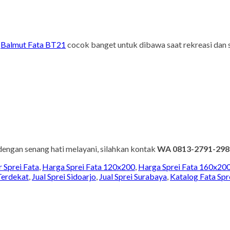
i
Balmut Fata BT21
cocok banget untuk dibawa saat rekreasi dan 
engan senang hati melayani, silahkan kontak
WA 0813-2791-298
r Sprei Fata
,
Harga Sprei Fata 120x200
,
Harga Sprei Fata 160x20
Terdekat
,
Jual Sprei Sidoarjo
,
Jual Sprei Surabaya
,
Katalog Fata Spr