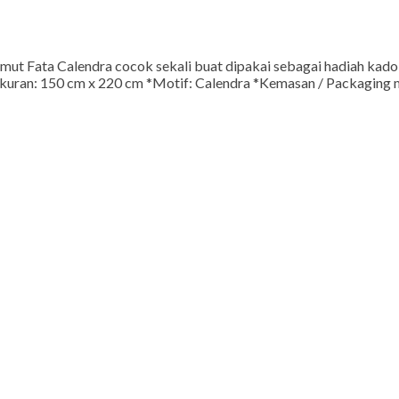
almut Fata Calendra cocok sekali buat dipakai sebagai hadiah kad
Ukuran: 150 cm x 220 cm *Motif: Calendra *Kemasan / Packaging 