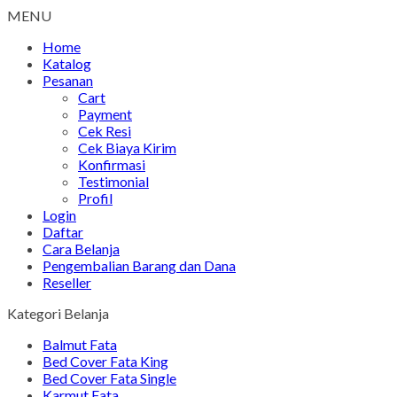
MENU
Home
Katalog
Pesanan
Cart
Payment
Cek Resi
Cek Biaya Kirim
Konfirmasi
Testimonial
Profil
Login
Daftar
Cara Belanja
Pengembalian Barang dan Dana
Reseller
Kategori Belanja
Balmut Fata
Bed Cover Fata King
Bed Cover Fata Single
Karmut Fata