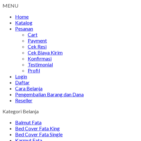
MENU
Home
Katalog
Pesanan
Cart
Payment
Cek Resi
Cek Biaya Kirim
Konfirmasi
Testimonial
Profil
Login
Daftar
Cara Belanja
Pengembalian Barang dan Dana
Reseller
Kategori Belanja
Balmut Fata
Bed Cover Fata King
Bed Cover Fata Single
Karmut Fata