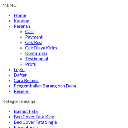
MENU
Home
Katalog
Pesanan
Cart
Payment
Cek Resi
Cek Biaya Kirim
Konfirmasi
Testimonial
Profil
Login
Daftar
Cara Belanja
Pengembalian Barang dan Dana
Reseller
Kategori Belanja
Balmut Fata
Bed Cover Fata King
Bed Cover Fata Single
Karmut Fata