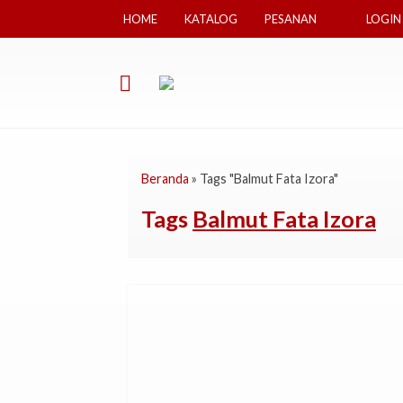
HOME
KATALOG
PESANAN
LOGIN
Beranda
»
Tags "Balmut Fata Izora"
Tags
Balmut Fata Izora